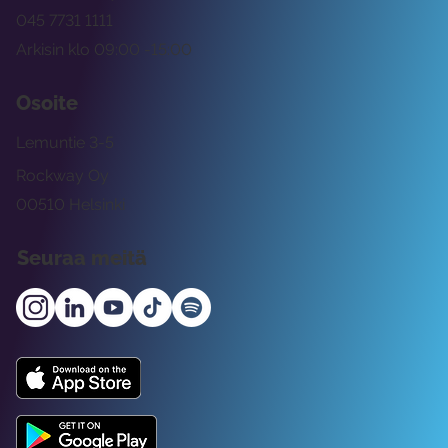
045 7731 1111
Arkisin klo 09:00 -15:00
Osoite
Lemuntie 3-5
Rockway Oy
00510 Helsinki
Seuraa meitä