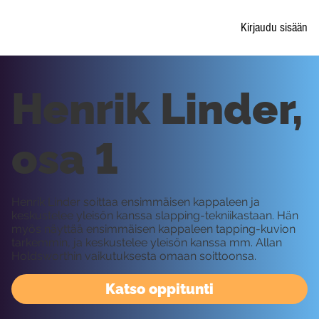
Kirjaudu sisään
Henrik Linder,
osa 1
Henrik Linder soittaa ensimmäisen kappaleen ja
keskustelee yleisön kanssa slapping-tekniikastaan. Hän
myös näyttää ensimmäisen kappaleen tapping-kuvion
tarkemmin, ja keskustelee yleisön kanssa mm. Allan
Holdsworthin vaikutuksesta omaan soittoonsa.
Katso oppitunti