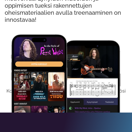
oppimisen tueksi rakennettujen
oheismateriaalien avulla treenaaminen on
innostavaa!
Kokeile Ilmaiseksi
Kokeilemalla ilmaiseksi saat koko sisältömme käyttöösi
viikon ajaksi.