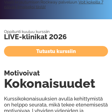
Vaatii kirjautumisen Rockway palveluun.
Voit kokeilla 7
päivää ilmaiseksi tästä!
Oppitunti kuuluu kurssiin
LIVE-klinikat 2026
Tutustu kurssiin
Motivoivat
Kokonaisuudet
Kurssikokonaisuuksien avulla kehittymistä
on helppo seurata, mikä tekee etenemisestä
motivoivaa. Lyhyiden videoiden ja