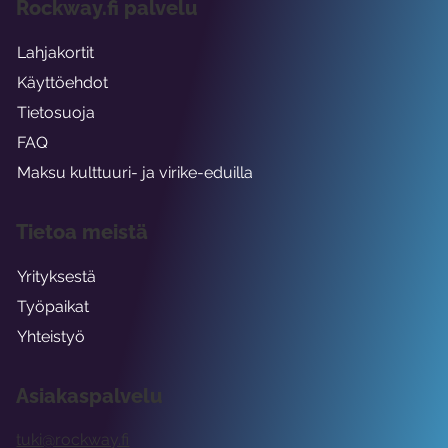
Rockway.fi palvelu
Lahjakortit
Käyttöehdot
Tietosuoja
FAQ
Maksu kulttuuri- ja virike-eduilla
Tietoa meistä
Yrityksestä
Työpaikat
Yhteistyö
Asiakaspalvelu
tuki@rockway.fi