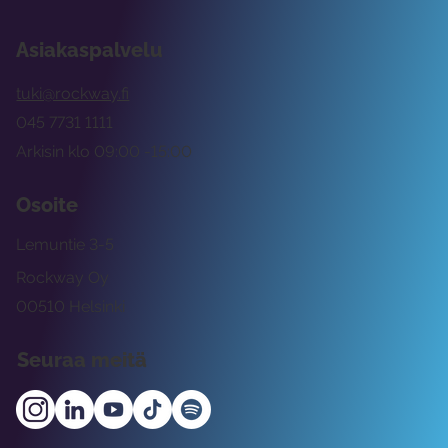
Asiakaspalvelu
tuki@rockway.fi
045 7731 1111
Arkisin klo 09:00 -15:00
Osoite
Lemuntie 3-5
Rockway Oy
00510 Helsinki
Seuraa meitä