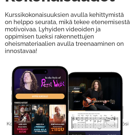
Kurssikokonaisuuksien avulla kehittymistä
on helppo seurata, mikä tekee etenemisestä
motivoivaa. Lyhyiden videoiden ja
oppimisen tueksi rakennettujen
oheismateriaalien avulla treenaaminen on
innostavaa!
Kokeile Ilmaiseksi
Kokeilemalla ilmaiseksi saat koko sisältömme käyttöösi
viikon ajaksi.