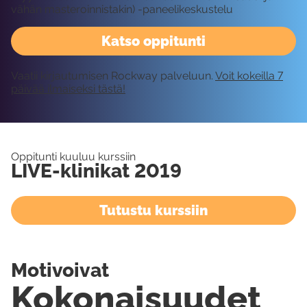
vähän masteroinnistakin) -paneelikeskustelu
Katso oppitunti
Vaatii kirjautumisen Rockway palveluun.
Voit kokeilla 7
päivää ilmaiseksi tästä!
Oppitunti kuuluu kurssiin
LIVE-klinikat 2019
Tutustu kurssiin
Motivoivat
Kokonaisuudet