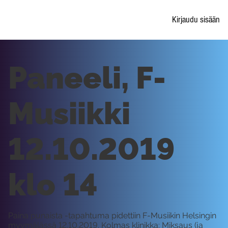
Kirjaudu sisään
Paneeli, F-
Musiikki
12.10.2019
klo 14
Paina punaista -tapahtuma pidettiin F-Musiikin Helsingin
myymälässä 12.10.2019. Kolmas klinikka: Miksaus (ja