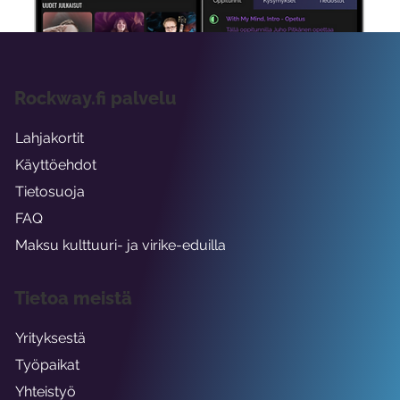
Rockway.fi palvelu
Lahjakortit
Käyttöehdot
Tietosuoja
FAQ
Maksu kulttuuri- ja virike-eduilla
Tietoa meistä
Yrityksestä
Työpaikat
Yhteistyö