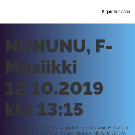
Kirjaudu sisään
NUNUNU, F-
Musiikki
12.10.2019
klo 13:15
Paina punaista -tapahtuma pidettiin F-Musiikin Helsingin
myymälässä 12.10.2019. Toinen klinikka: NUNUNU: DIY-