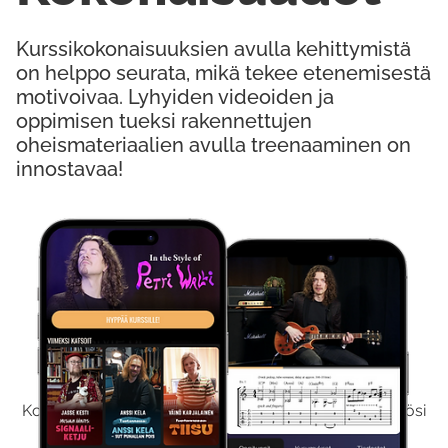
Kurssikokonaisuuksien avulla kehittymistä
on helppo seurata, mikä tekee etenemisestä
motivoivaa. Lyhyiden videoiden ja
oppimisen tueksi rakennettujen
oheismateriaalien avulla treenaaminen on
innostavaa!
Kokeile Ilmaiseksi
Kokeilemalla ilmaiseksi saat koko sisältömme käyttöösi
viikon ajaksi.