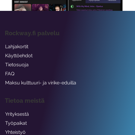
Rockway.fi palvelu
Lahjakortit
Käyttöehdot
Tietosuoja
FAQ
Maksu kulttuuri- ja virike-eduilla
Tietoa meistä
Yrityksestä
Työpaikat
Yhteistyö