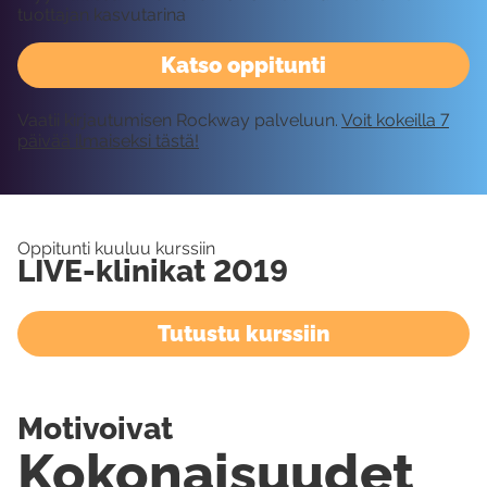
tuottajan kasvutarina
Katso oppitunti
Vaatii kirjautumisen Rockway palveluun.
Voit kokeilla 7
päivää ilmaiseksi tästä!
Oppitunti kuuluu kurssiin
LIVE-klinikat 2019
Tutustu kurssiin
Motivoivat
Kokonaisuudet