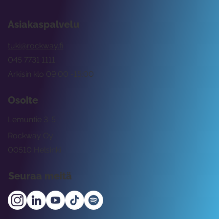
Asiakaspalvelu
tuki@rockway.fi
045 7731 1111
Arkisin klo 09:00 -15:00
Osoite
Lemuntie 3-5
Rockway Oy
00510 Helsinki
Seuraa meitä