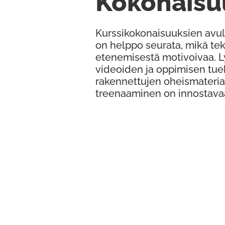
Kokonaisu
Kurssikokonaisuuksien avul
on helppo seurata, mikä te
etenemisestä motivoivaa. 
videoiden ja oppimisen tue
rakennettujen oheismateria
treenaaminen on innostava