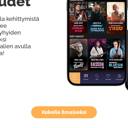
udet
la kehittymistä
kee
Lyhyiden
ksi
alien avulla
a!
Kokeile Ilmaiseksi