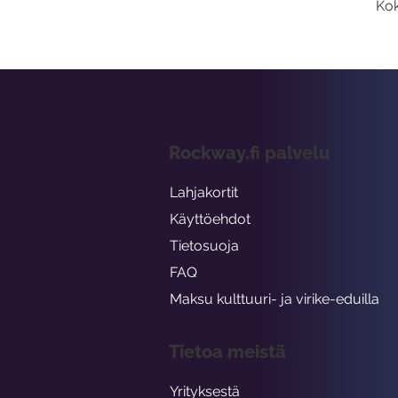
Kok
Rockway.fi palvelu
Lahjakortit
Käyttöehdot
Tietosuoja
FAQ
Maksu kulttuuri- ja virike-eduilla
Tietoa meistä
Yrityksestä