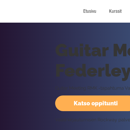
Etusivu
Kurssit
Guitar M
Federle
Guitar Meeting RMK -tapahtuma Van
Katso oppitunti
Vaatii kirjautumisen Rockway palv