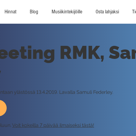
Hinnat
Blog
Musiikintekijöille
Osta lahjaksi
Ti
eeting RMK, Sa
y
taan ylästössä 13.4.2019. Lavalla Samuli Federley.
eluun.
Voit kokeilla 7 päivää ilmaiseksi tästä!