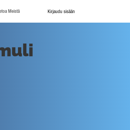
etoa Meistä
Kirjaudu sisään
muli