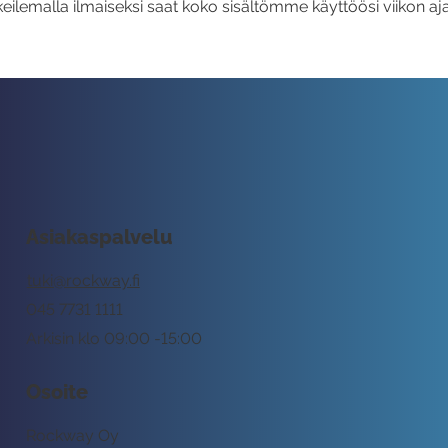
eilemalla ilmaiseksi saat koko sisältömme käyttöösi viikon aja
Asiakaspalvelu
tuki@rockway.fi
045 7731 1111
Arkisin klo 09:00 -15:00
Osoite
Rockway Oy