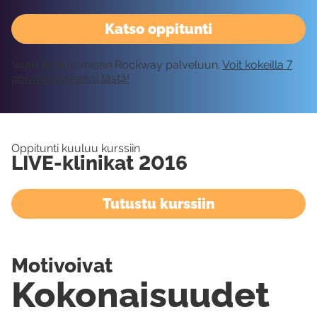
Katso oppitunti
Vaatii kirjautumisen Rockway palveluun.
Voit kokeilla 7
päivää ilmaiseksi tästä!
Oppitunti kuuluu kurssiin
LIVE-klinikat 2016
Tutustu kurssiin
Motivoivat
Kokonaisuudet