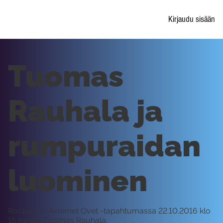
Kirjaudu sisään
Tuomas
Rauhala ja
rumpuraidan
luominen
Rockwayn Avoimet Ovet -tapahtumassa 22.10.2016 klo
15 klinikoi Tuomas Rauhala.