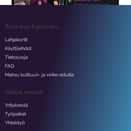
Rockway.fi palvelu
Lahjakortit
Käyttöehdot
Tietosuoja
FAQ
Maksu kulttuuri- ja virike-eduilla
Tietoa meistä
Yrityksestä
Työpaikat
Yhteistyö