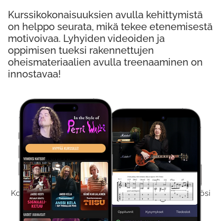
Kurssikokonaisuuksien avulla kehittymistä
on helppo seurata, mikä tekee etenemisestä
motivoivaa. Lyhyiden videoiden ja
oppimisen tueksi rakennettujen
oheismateriaalien avulla treenaaminen on
innostavaa!
Kokeile Ilmaiseksi
Kokeilemalla ilmaiseksi saat koko sisältömme käyttöösi
viikon ajaksi.