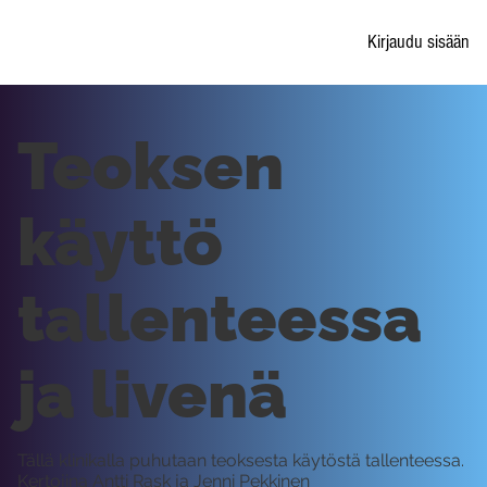
Kirjaudu sisään
Teoksen
käyttö
tallenteessa
ja livenä
Tällä klinikalla puhutaan teoksesta käytöstä tallenteessa.
Kertojina Antti Rask ja Jenni Pekkinen