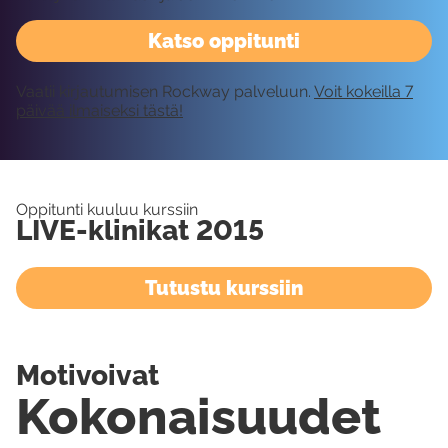
Katso oppitunti
Vaatii kirjautumisen Rockway palveluun.
Voit kokeilla 7
päivää ilmaiseksi tästä!
Oppitunti kuuluu kurssiin
LIVE-klinikat 2015
Tutustu kurssiin
Motivoivat
Kokonaisuudet