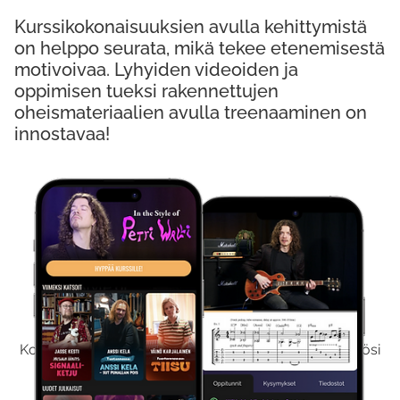
Kurssikokonaisuuksien avulla kehittymistä
on helppo seurata, mikä tekee etenemisestä
motivoivaa. Lyhyiden videoiden ja
oppimisen tueksi rakennettujen
oheismateriaalien avulla treenaaminen on
innostavaa!
Kokeile Ilmaiseksi
Kokeilemalla ilmaiseksi saat koko sisältömme käyttöösi
viikon ajaksi.