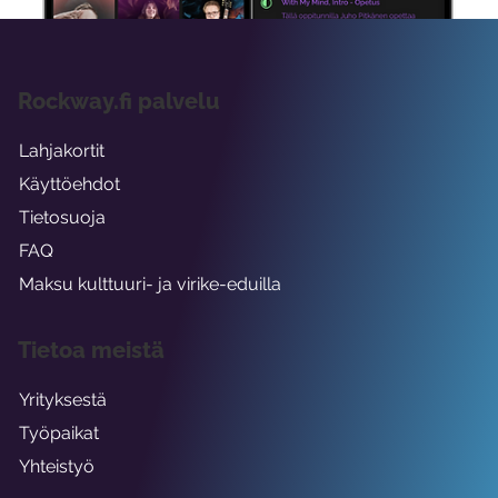
Rockway.fi palvelu
Lahjakortit
Käyttöehdot
Tietosuoja
FAQ
Maksu kulttuuri- ja virike-eduilla
Tietoa meistä
Yrityksestä
Työpaikat
Yhteistyö