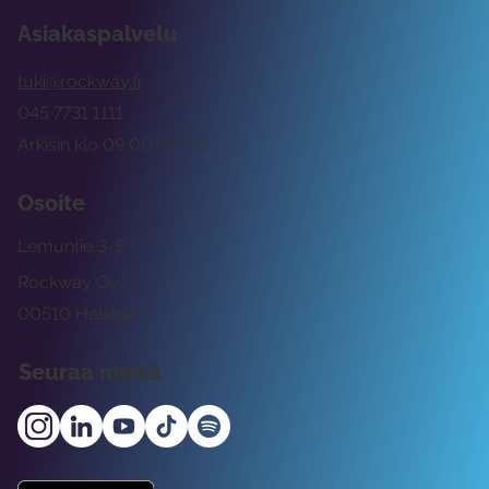
Asiakaspalvelu
tuki@rockway.fi
045 7731 1111
Arkisin klo 09:00 -15:00
Osoite
Lemuntie 3-5
Rockway Oy
00510 Helsinki
Seuraa meitä