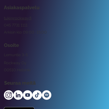
Asiakaspalvelu
tuki@rockway.fi
045 7731 1111
Arkisin klo 09:00 -15:00
Osoite
Lemuntie 3-5
Rockway Oy
00510 Helsinki
Seuraa meitä