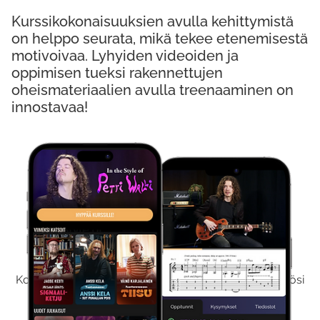
Kurssikokonaisuuksien avulla kehittymistä
on helppo seurata, mikä tekee etenemisestä
motivoivaa. Lyhyiden videoiden ja
oppimisen tueksi rakennettujen
oheismateriaalien avulla treenaaminen on
innostavaa!
Kokeile Ilmaiseksi
Kokeilemalla ilmaiseksi saat koko sisältömme käyttöösi
viikon ajaksi.