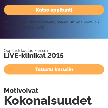
Katso oppitunti
Vaatii kirjautumisen Rockway palveluun.
Voit kokeilla 7
päivää ilmaiseksi tästä!
Oppitunti kuuluu kurssiin
LIVE-klinikat 2015
Tutustu kurssiin
Motivoivat
Kokonaisuudet