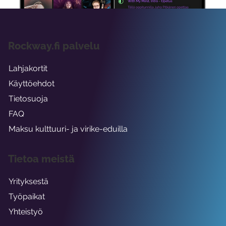
Rockway.fi palvelu
Lahjakortit
Käyttöehdot
Tietosuoja
FAQ
Maksu kulttuuri- ja virike-eduilla
Tietoa meistä
Yrityksestä
Työpaikat
Yhteistyö