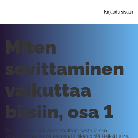
Kirjaudu sisään
Miten
sovittaminen
vaikuttaa
biisiin, osa 1
Tällä klinikalla puhutaan sovittamisesta ja sen
vaikutuksesta kappaleeseen. Klinikan pitää Heikki Laine.