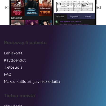
Kokeilemalla ilmaiseksi saat koko sisältömme käyttöösi
viikon ajaksi.
Rockway.fi palvelu
Lahjakortit
Käyttöehdot
Tietosuoja
FAQ
Maksu kulttuuri- ja virike-eduilla
Tietoa meistä