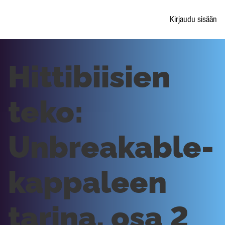
Kirjaudu sisään
Hittibiisien
teko:
Unbreakable-
kappaleen
tarina, osa 2