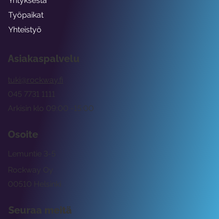
Yrityksestä
Työpaikat
Yhteistyö
Asiakaspalvelu
tuki@rockway.fi
045 7731 1111
Arkisin klo 09:00 -15:00
Osoite
Lemuntie 3-5
Rockway Oy
00510 Helsinki
Seuraa meitä