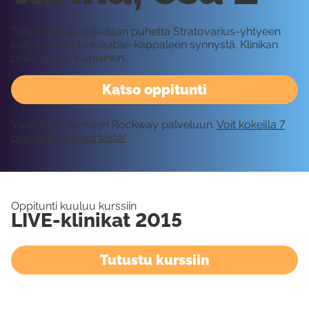
Tällä klinikalla jatketaan puhetta Stratovarius-yhtyeen
esittämän Unbreakable-kappaleen synnystä. Klinikan
pitää Matias Kupiainen.
Katso oppitunti
Vaatii kirjautumisen Rockway palveluun.
Voit kokeilla 7
päivää ilmaiseksi tästä!
Oppitunti kuuluu kurssiin
LIVE-klinikat 2015
Tutustu kurssiin