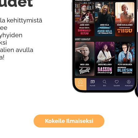
udet
la kehittymistä
kee
Lyhyiden
ksi
alien avulla
a!
Kokeile Ilmaiseksi