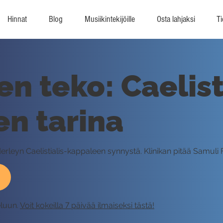
Hinnat
Blog
Musiikintekijöille
Osta lahjaksi
Ti
ien teko: Caelist
n tarina
derleyn Caelistialis-kappaleen synnystä. Klinikan pitää Samuli 
eluun.
Voit kokeilla 7 päivää ilmaiseksi tästä!