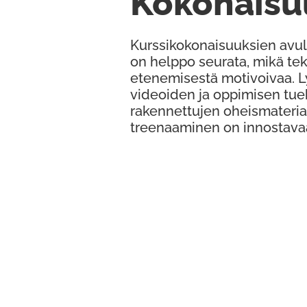
Kokonaisu
Kurssikokonaisuuksien avul
on helppo seurata, mikä te
etenemisestä motivoivaa. 
videoiden ja oppimisen tue
rakennettujen oheismateria
treenaaminen on innostava