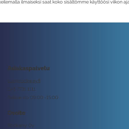
eilemalla ilmaiseksi saat koko sisältömme käyttöösi viikon aja
Asiakaspalvelu
tuki@rockway.fi
045 7731 1111
Arkisin klo 09:00 -15:00
Osoite
Rockway Oy