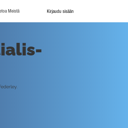
etoa Meistä
Kirjaudu sisään
ialis-
Federley.