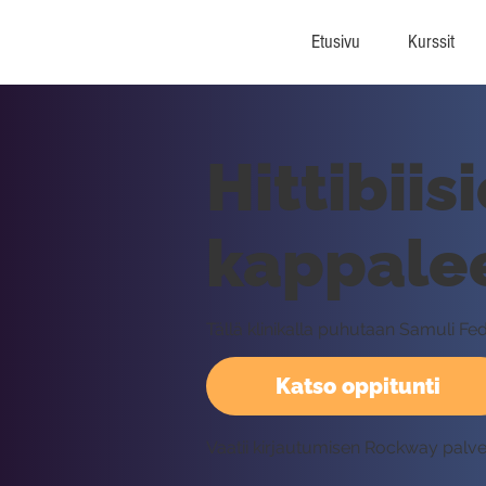
Etusivu
Kurssit
Hittibiis
kappalee
Tällä klinikalla puhutaan Samuli Fe
Katso oppitunti
Vaatii kirjautumisen Rockway palv