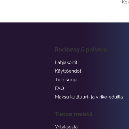
Kok
Rockway.fi palvelu
Lahjakortit
Käyttöehdot
Tietosuoja
FAQ
Maksu kulttuuri- ja virike-eduilla
Tietoa meistä
Yrityksestä