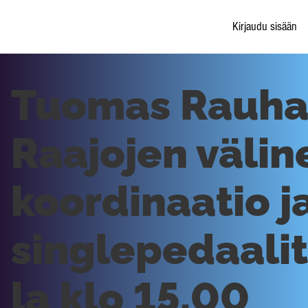
Kirjaudu sisään
Tuomas Rauha
Raajojen välin
koordinaatio j
singlepedaali
la klo 15.00