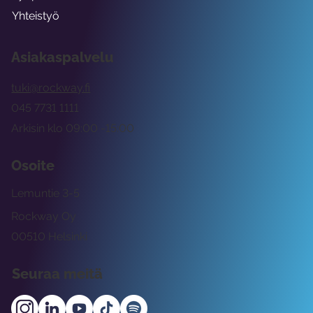
Yhteistyö
Asiakaspalvelu
tuki@rockway.fi
045 7731 1111
Arkisin klo 09:00 -15:00
Osoite
Lemuntie 3-5
Rockway Oy
00510 Helsinki
Seuraa meitä