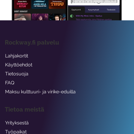
viikon ajaksi.
Rockway.fi palvelu
Lahjakortit
Käyttöehdot
Tietosuoja
FAQ
Maksu kulttuuri- ja virike-eduilla
Tietoa meistä
Yrityksestä
Työpaikat