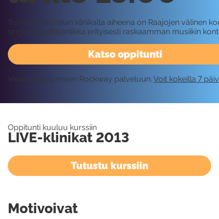
Tuomas Rauhalan klinikalla aiheena on Raajojen välinen koo
singlepedaalitekniikka erityisesti raskaamman musiikin kont
Katso oppitunti
Vaatii kirjautumisen Rockway palveluun.
Voit kokeilla 7 päi
Oppitunti kuuluu kurssiin
LIVE-klinikat 2013
Tutustu kurssiin
Motivoivat