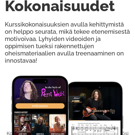
Kokonaisuudet
Kurssikokonaisuuksien avulla kehittymistä
on helppo seurata, mikä tekee etenemisestä
motivoivaa. Lyhyiden videoiden ja
oppimisen tueksi rakennettujen
oheismateriaalien avulla treenaaminen on
innostavaa!
Kokeile Ilmaiseksi
Kokeilemalla ilmaiseksi saat koko sisältömme käyttöösi