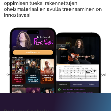
oppimisen tueksi rakennettujen
oheismateriaalien avulla treenaaminen on
innostavaa!
Kokeile Ilmaiseksi
Kokeilemalla ilmaiseksi saat koko sisältömme käyttöösi
viikon ajaksi.