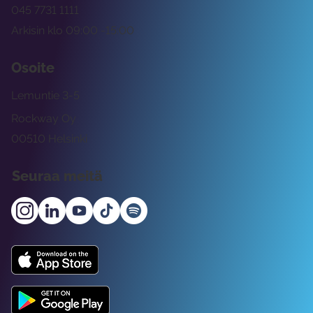
045 7731 1111
Arkisin klo 09:00 -15:00
Osoite
Lemuntie 3-5
Rockway Oy
00510 Helsinki
Seuraa meitä