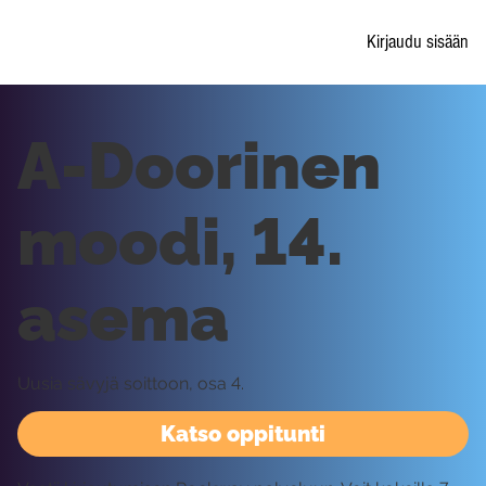
Kirjaudu sisään
A-Doorinen
moodi, 14.
asema
Uusia sävyjä soittoon, osa 4.
Katso oppitunti