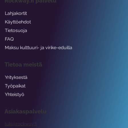
Rockway.fi palvelu
Lahjakortit
Käyttöehdot
Tietosuoja
FAQ
Maksu kulttuuri- ja virike-eduilla
Tietoa meistä
Yrityksestä
Työpaikat
Yhteistyö
Asiakaspalvelu
tuki@rockway.fi