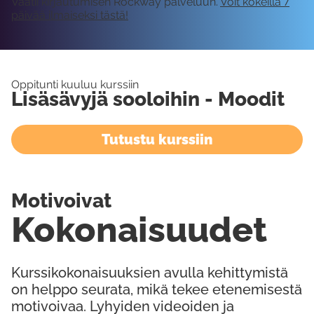
Vaatii kirjautumisen Rockway palveluun.
Voit kokeilla 7
päivää ilmaiseksi tästä!
Oppitunti kuuluu kurssiin
Lisäsävyjä sooloihin - Moodit
Tutustu kurssiin
Motivoivat
Kokonaisuudet
Kurssikokonaisuuksien avulla kehittymistä
on helppo seurata, mikä tekee etenemisestä
motivoivaa. Lyhyiden videoiden ja