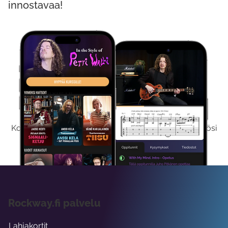
innostavaa!
Kokeile Ilmaiseksi
Kokeilemalla ilmaiseksi saat koko sisältömme käyttöösi
viikon ajaksi.
Rockway.fi palvelu
Lahjakortit