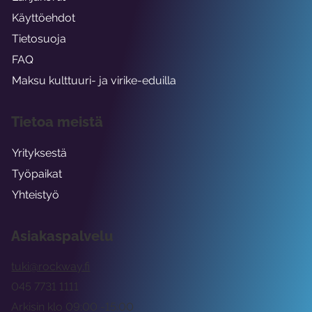
Käyttöehdot
Tietosuoja
FAQ
Maksu kulttuuri- ja virike-eduilla
Tietoa meistä
Yrityksestä
Työpaikat
Yhteistyö
Asiakaspalvelu
tuki@rockway.fi
045 7731 1111
Arkisin klo 09:00 -15:00