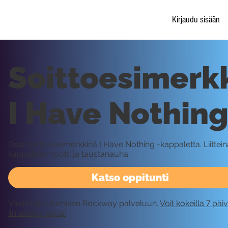
Kirjaudu sisään
Soittoesimerkk
I Have Nothin
Ossi soittaa esimerkkinä I Have Nothing -kappaletta. Liittein
kappaleen nuotti ja taustanauha.
Katso oppitunti
Vaatii kirjautumisen Rockway palveluun.
Voit kokeilla 7 päi
ilmaiseksi tästä!