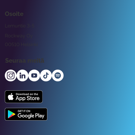
Osoite
Lemuntie 3-5
Rockway Oy
00510 Helsinki
Seuraa meitä