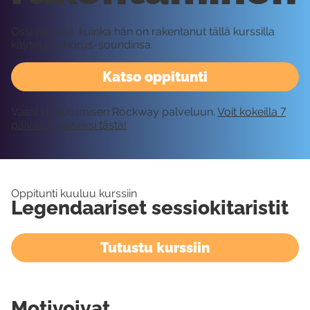
Ossi näyttää, kuinka hän on rakentanut tällä kurssilla
käytetyn chorus-soundinsa.
Katso oppitunti
Vaatii kirjautumisen Rockway palveluun.
Voit kokeilla 7
päivää ilmaiseksi tästä!
Oppitunti kuuluu kurssiin
Legendaariset sessiokitaristit
Tutustu kurssiin
Motivoivat