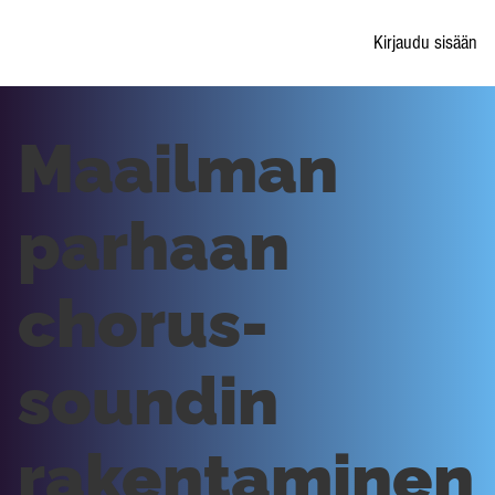
Kirjaudu sisään
Maailman
parhaan
chorus-
soundin
rakentaminen