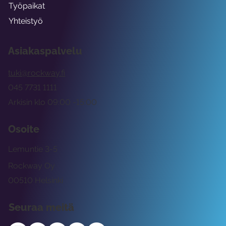
Työpaikat
Yhteistyö
Asiakaspalvelu
tuki@rockway.fi
045 7731 1111
Arkisin klo 09:00 -15:00
Osoite
Lemuntie 3-5
Rockway Oy
00510 Helsinki
Seuraa meitä