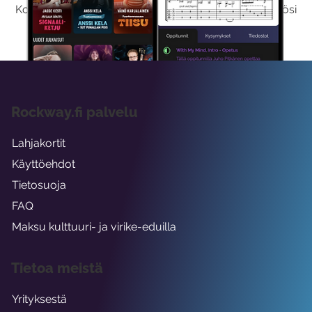
Kokeilemalla ilmaiseksi saat koko sisältömme käyttöösi
viikon ajaksi.
Rockway.fi palvelu
Lahjakortit
Käyttöehdot
Tietosuoja
FAQ
Maksu kulttuuri- ja virike-eduilla
Tietoa meistä
Yrityksestä