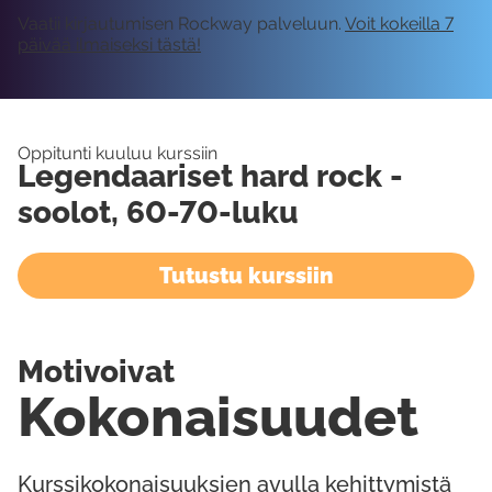
Vaatii kirjautumisen Rockway palveluun.
Voit kokeilla 7
päivää ilmaiseksi tästä!
Oppitunti kuuluu kurssiin
Legendaariset hard rock -
soolot, 60-70-luku
Tutustu kurssiin
Motivoivat
Kokonaisuudet
Kurssikokonaisuuksien avulla kehittymistä