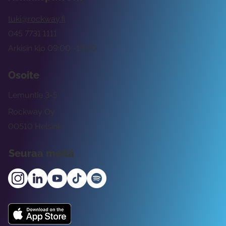
tuki@rockway.fi
045 7731 1111
Arkisin klo 09:00 -15:00
Osoite
Lemuntie 3-5
Rockway Oy
00510 Helsinki
Seuraa meitä