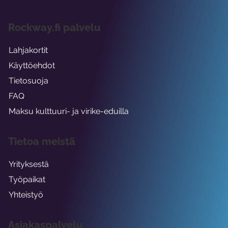
Rockway.fi palvelu
Lahjakortit
Käyttöehdot
Tietosuoja
FAQ
Maksu kulttuuri- ja virike-eduilla
Tietoa meistä
Yrityksestä
Työpaikat
Yhteistyö
Asiakaspalvelu