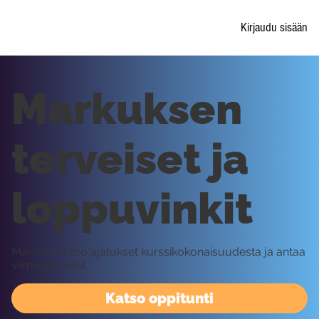
Kirjaudu sisään
Markuksen
terveiset ja
loppuvinkit
Markus kertoo ajatukset kurssikokonaisuudesta ja antaa
viimeiset vinkit.
Katso oppitunti