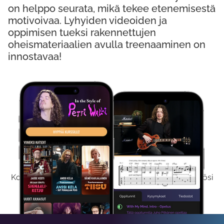
on helppo seurata, mikä tekee etenemisestä
motivoivaa. Lyhyiden videoiden ja
oppimisen tueksi rakennettujen
oheismateriaalien avulla treenaaminen on
innostavaa!
Kokeile Ilmaiseksi
Kokeilemalla ilmaiseksi saat koko sisältömme käyttöösi
viikon ajaksi.