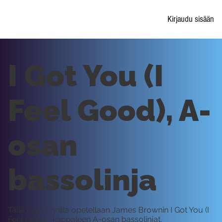
Kirjaudu sisään
I Got You (I
Feel Good), A-
osan
bassolinja
Tällä oppitunnilla opetellaan James Brownin I Got You (I
Feel Good) -kappaleen A-osan bassolinjat.