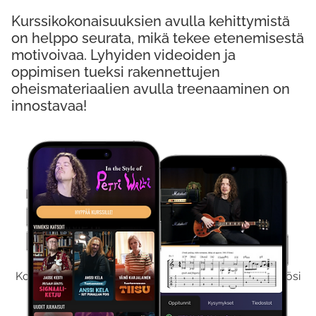
Kurssikokonaisuuksien avulla kehittymistä
on helppo seurata, mikä tekee etenemisestä
motivoivaa. Lyhyiden videoiden ja
oppimisen tueksi rakennettujen
oheismateriaalien avulla treenaaminen on
innostavaa!
Kokeile Ilmaiseksi
Kokeilemalla ilmaiseksi saat koko sisältömme käyttöösi
viikon ajaksi.