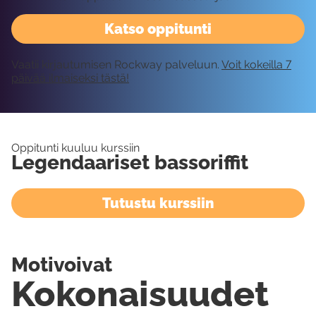
Katso oppitunti
Vaatii kirjautumisen Rockway palveluun.
Voit kokeilla 7
päivää ilmaiseksi tästä!
Oppitunti kuuluu kurssiin
Legendaariset bassoriffit
Tutustu kurssiin
Motivoivat
Kokonaisuudet