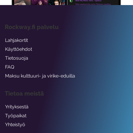
Rockway.fi palvelu
Lahjakortit
Käyttöehdot
Tietosuoja
FAQ
Maksu kulttuuri- ja virike-eduilla
Tietoa meistä
Yrityksestä
Työpaikat
Yhteistyö