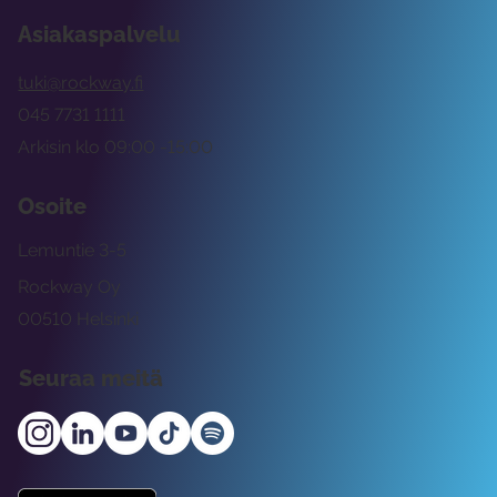
Asiakaspalvelu
tuki@rockway.fi
045 7731 1111
Arkisin klo 09:00 -15:00
Osoite
Lemuntie 3-5
Rockway Oy
00510 Helsinki
Seuraa meitä