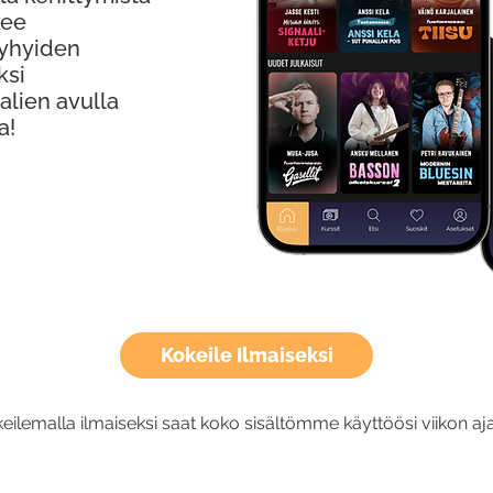
kee
Lyhyiden
ksi
alien avulla
a!
Kokeile Ilmaiseksi
eilemalla ilmaiseksi saat koko sisältömme käyttöösi viikon aja