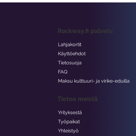
Rockway.fi palvelu
Lahjakortit
Käyttöehdot
Tietosuoja
FAQ
Maksu kulttuuri- ja virike-eduilla
Tietoa meistä
Yrityksestä
Työpaikat
Yhteistyö