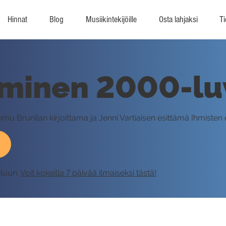
Hinnat
Blog
Musiikintekijöille
Osta lahjaksi
Ti
aminen 2000-lu
u Brunilan kirjoittama ja Jenni Vartiaisen esittämä Ihmisten
eluun.
Voit kokeilla 7 päivää ilmaiseksi tästä!