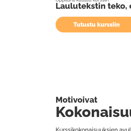
Laulutekstin teko, 
Tutustu kurssiin
Motivoivat
Kokonaisu
Kurssikokonaisuuksien avul