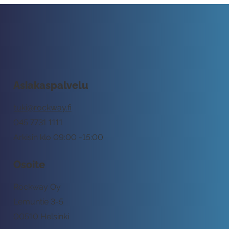
Asiakaspalvelu
tuki@rockway.fi
045 7731 1111
Arkisin klo 09:00 -15:00
Osoite
Rockway Oy
Lemuntie 3-5
00510 Helsinki