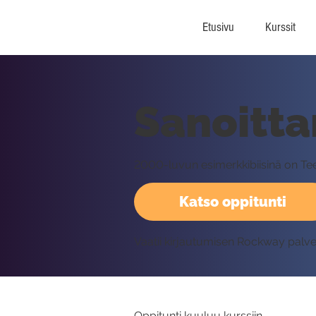
Etusivu
Kurssit
Sanoitt
2000-luvun esimerkkibiisinä on Teem
Katso oppitunti
Vaatii kirjautumisen Rockway palv
Oppitunti kuuluu kurssiin