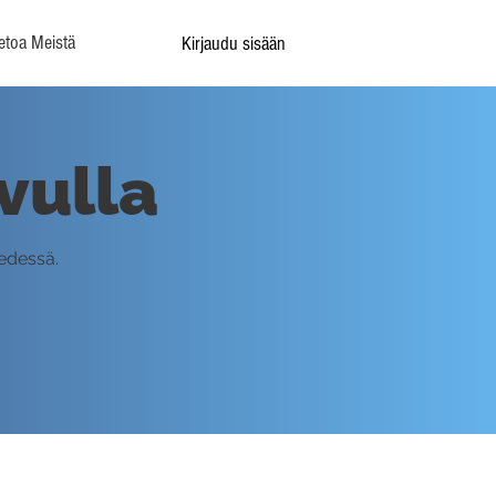
etoa Meistä
Kirjaudu sisään
vulla
 edessä.