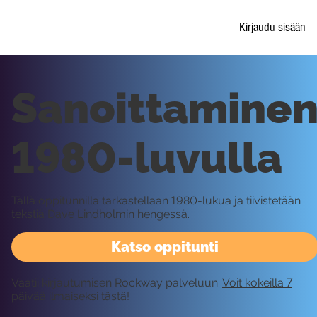
Kirjaudu sisään
Sanoittamine
1980-luvulla
Tällä oppitunnilla tarkastellaan 1980-lukua ja tiivistetään
tekstiä Dave Lindholmin hengessä.
Katso oppitunti
Vaatii kirjautumisen Rockway palveluun.
Voit kokeilla 7
päivää ilmaiseksi tästä!