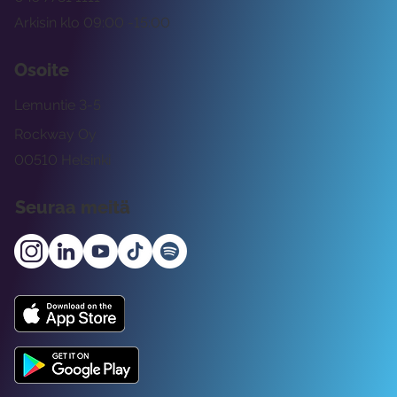
Arkisin klo 09:00 -15:00
Osoite
Lemuntie 3-5
Rockway Oy
00510 Helsinki
Seuraa meitä