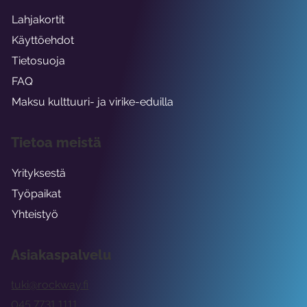
Lahjakortit
Käyttöehdot
Tietosuoja
FAQ
Maksu kulttuuri- ja virike-eduilla
Tietoa meistä
Yrityksestä
Työpaikat
Yhteistyö
Asiakaspalvelu
tuki@rockway.fi
045 7731 1111