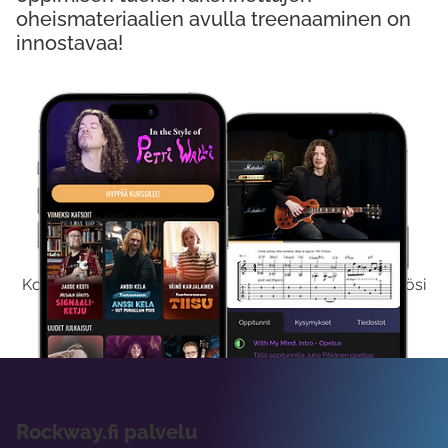
oheismateriaalien avulla treenaaminen on
innostavaa!
Kokeile Ilmaiseksi
Kokeilemalla ilmaiseksi saat koko sisältömme käyttöösi
viikon ajaksi.
Rockway.fi palvelu