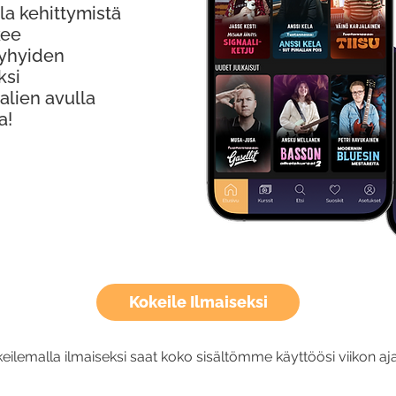
la kehittymistä
kee
Lyhyiden
ksi
alien avulla
a!
Kokeile Ilmaiseksi
eilemalla ilmaiseksi saat koko sisältömme käyttöösi viikon aja