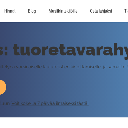
Hinnat
Blog
Musiikintekijöille
Osta lahjaksi
Ti
s: tuoretavarah
telynä varsinaiselle laulutekstien kirjoittamiselle, ja samall
eluun.
Voit kokeilla 7 päivää ilmaiseksi tästä!