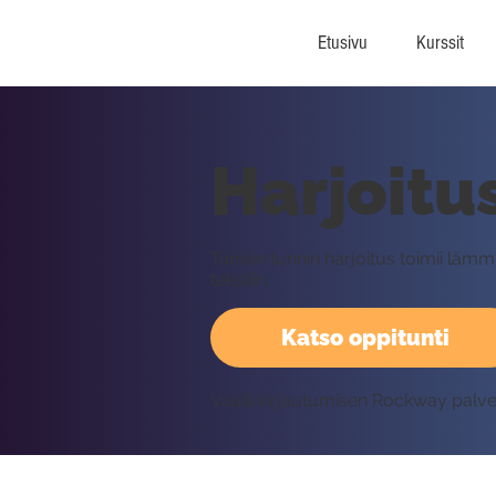
Etusivu
Kurssit
Harjoitu
Tämän tunnin harjoitus toimii lämmit
tekstiin.
Katso oppitunti
Vaatii kirjautumisen Rockway palv