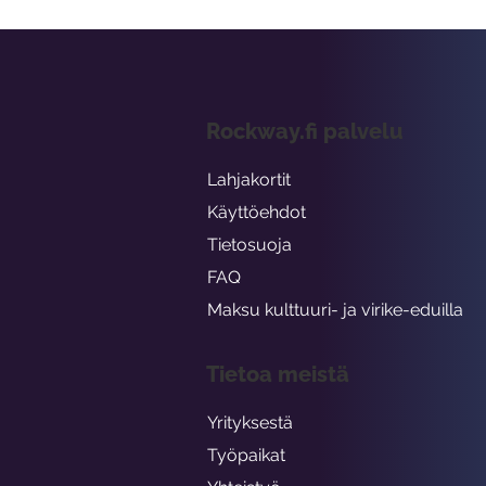
Rockway.fi palvelu
Lahjakortit
Käyttöehdot
Tietosuoja
FAQ
Maksu kulttuuri- ja virike-eduilla
Tietoa meistä
Yrityksestä
Työpaikat