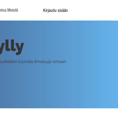
etoa Meistä
Kirjaudu sisään
ylly
a löydetään tuoreita ilmaisuja omaan