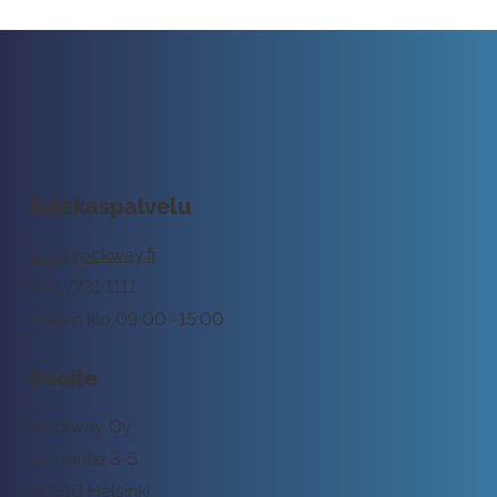
Asiakaspalvelu
tuki@rockway.fi
045 7731 1111
Arkisin klo 09:00 -15:00
Osoite
Rockway Oy
Lemuntie 3-5
00510 Helsinki