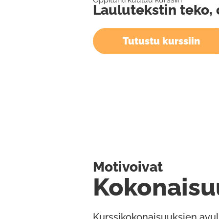
Laulutekstin teko, 
Tutustu kurssiin
Motivoivat
Kokonaisu
Kurssikokonaisuuksien avul