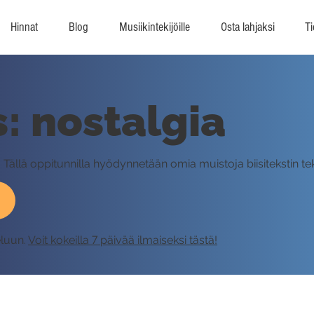
Hinnat
Blog
Musiikintekijöille
Osta lahjaksi
Ti
s: nostalgia
ot. Tällä oppitunnilla hyödynnetään omia muistoja biisitekstin t
eluun.
Voit kokeilla 7 päivää ilmaiseksi tästä!