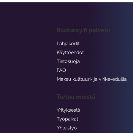
Rockway.fi palvelu
Lahjakortit
Käyttöehdot
Tietosuoja
FAQ
Maksu kulttuuri- ja virike-eduilla
Tietoa meistä
Yrityksestä
Työpaikat
Yhteistyö