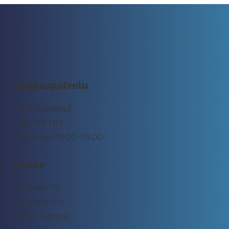
Asiakaspalvelu
tuki@rockway.fi
045 7731 1111
Arkisin klo 09:00 -15:00
Osoite
Rockway Oy
Lemuntie 3-5
00510 Helsinki