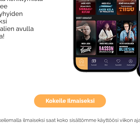
kee
Lyhyiden
ksi
alien avulla
a!
Kokeile Ilmaiseksi
eilemalla ilmaiseksi saat koko sisältömme käyttöösi viikon aja