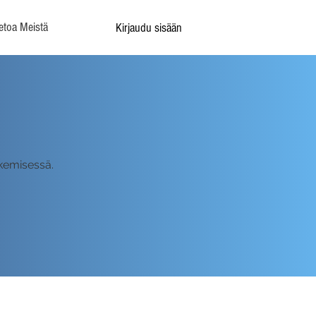
etoa Meistä
Kirjaudu sisään
ekemisessä.