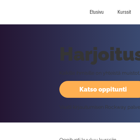
Etusivu
Kurssit
Harjoitu
Kaikille ihmisille on yhteistä muist
Katso oppitunti
Vaatii kirjautumisen Rockway palv
Oppitunti kuuluu kurssiin