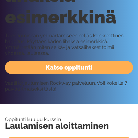
esimerkkinä
Tuen tominnan ymmärtämiseen neljäs konkreettinen
harjoitus, käyttäen käden lihaksia esimerkkinä.
Ymmärretään miten selkä- ja vatsalihakset toimii
yhdessä, laulaessa.
Katso oppitunti
Vaatii kirjautumisen Rockway palveluun.
Voit kokeilla 7
päivää ilmaiseksi tästä!
Oppitunti kuuluu kurssiin
Laulamisen aloittaminen