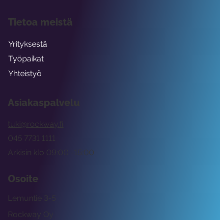
Tietoa meistä
Yrityksestä
Työpaikat
Yhteistyö
Asiakaspalvelu
tuki@rockway.fi
045 7731 1111
Arkisin klo 09:00 -15:00
Osoite
Lemuntie 3-5
Rockway Oy