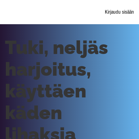
Kirjaudu sisään
Tuki, neljäs
harjoitus,
käyttäen
käden
lihaksia