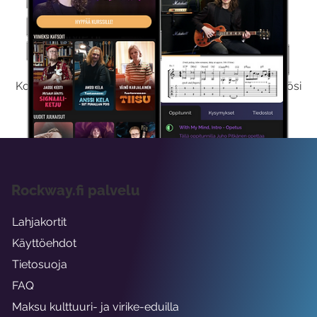
Kokeile Ilmaiseksi
Kokeilemalla ilmaiseksi saat koko sisältömme käyttöösi
viikon ajaksi.
Rockway.fi palvelu
Lahjakortit
Käyttöehdot
Tietosuoja
FAQ
Maksu kulttuuri- ja virike-eduilla