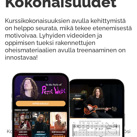
Kokonaisuudet
Kurssikokonaisuuksien avulla kehittymistä
on helppo seurata, mikä tekee etenemisestä
motivoivaa. Lyhyiden videoiden ja
oppimisen tueksi rakennettujen
oheismateriaalien avulla treenaaminen on
innostavaa!
Kokeile Ilmaiseksi
Kokeilemalla ilmaiseksi saat koko sisältömme käyttöösi