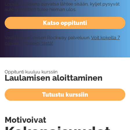
Lopputuloksena alavatsa lähtee sisään, kyljet pysyvät
auki ja vyötärö tulee hieman ulos.
Katso oppitunti
Vaatii kirjautumisen Rockway palveluun.
Voit kokeilla 7
päivää ilmaiseksi tästä!
Oppitunti kuuluu kurssiin
Laulamisen aloittaminen
Tutustu kurssiin
Motivoivat