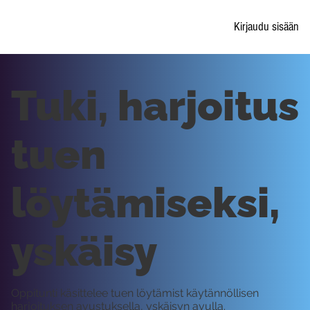
Kirjaudu sisään
Tuki, harjoitus
tuen
löytämiseksi,
yskäisy
Oppitunti käsittelee tuen löytämist käytännöllisen
harjoituksen avustuksella, yskäisyn avulla.