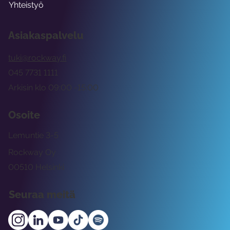
Yhteistyö
Asiakaspalvelu
tuki@rockway.fi
045 7731 1111
Arkisin klo 09:00 -15:00
Osoite
Lemuntie 3-5
Rockway Oy
00510 Helsinki
Seuraa meitä