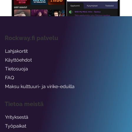
viikon ajaksi.
Rockway.fi palvelu
Lahjakortit
Käyttöehdot
Tietosuoja
FAQ
Maksu kulttuuri- ja virike-eduilla
Tietoa meistä
Yrityksestä
Työpaikat