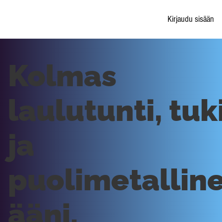
Kirjaudu sisään
Kolmas
laulutunti, tuk
ja
puolimetallin
ääni,