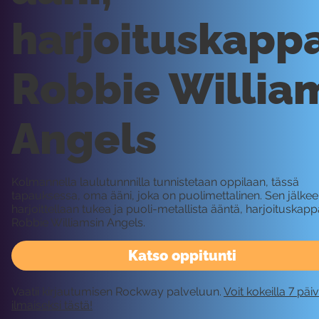
harjoituskapp
Robbie Willia
Angels
Kolmannella laulutunnnilla tunnistetaan oppilaan, tässä
tapauksessa, oma ääni, joka on puolimettalinen. Sen jälke
harjoittellaan tukea ja puoli-metallista ääntä, harjoituskap
Robbie Williamsin Angels.
Katso oppitunti
Vaatii kirjautumisen Rockway palveluun.
Voit kokeilla 7 päi
ilmaiseksi tästä!