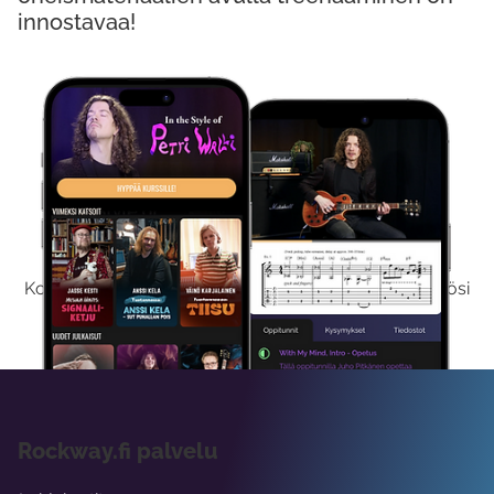
innostavaa!
Kokeile Ilmaiseksi
Kokeilemalla ilmaiseksi saat koko sisältömme käyttöösi
viikon ajaksi.
Rockway.fi palvelu