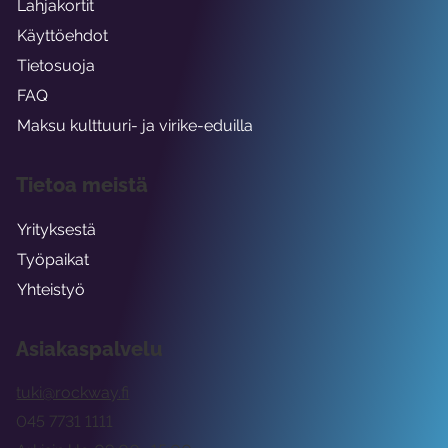
Lahjakortit
Käyttöehdot
Tietosuoja
FAQ
Maksu kulttuuri- ja virike-eduilla
Tietoa meistä
Yrityksestä
Työpaikat
Yhteistyö
Asiakaspalvelu
tuki@rockway.fi
045 7731 1111