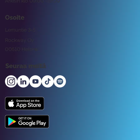
Arkisin klo 09:00 -15:00
Osoite
Lemuntie 3-5
Rockway Oy
00510 Helsinki
Seuraa meitä