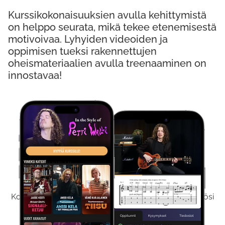
Kurssikokonaisuuksien avulla kehittymistä
on helppo seurata, mikä tekee etenemisestä
motivoivaa. Lyhyiden videoiden ja
oppimisen tueksi rakennettujen
oheismateriaalien avulla treenaaminen on
innostavaa!
Kokeile Ilmaiseksi
Kokeilemalla ilmaiseksi saat koko sisältömme käyttöösi
viikon ajaksi.