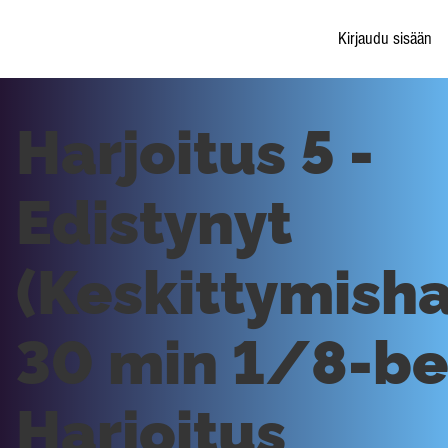
Kirjaudu sisään
Harjoitus 5 -
Edistynyt
(Keskittymisha
30 min 1/8-bea
Harjoitus