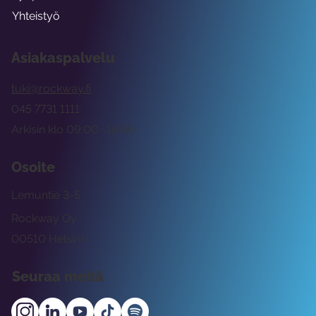
Yhteistyö
Asiakaspalvelu
tuki@rockway.fi
045 7731 1111
Arkisin klo 09:00 -15:00
Osoite
Lemuntie 3-5
Rockway Oy
00510 Helsinki
Seuraa meitä