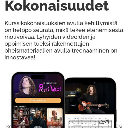
Kokonaisuudet
Kurssikokonaisuuksien avulla kehittymistä
on helppo seurata, mikä tekee etenemisestä
motivoivaa. Lyhyiden videoiden ja
oppimisen tueksi rakennettujen
oheismateriaalien avulla treenaaminen on
innostavaa!
Kokeile Ilmaiseksi
Kokeilemalla ilmaiseksi saat koko sisältömme käyttöösi