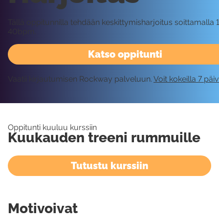
Tällä oppitunnilla tehdään keskittymisharjoitus soittamal
40bpm.
Katso oppitunti
Vaatii kirjautumisen Rockway palveluun.
Voit kokeilla 7 päi
Oppitunti kuuluu kurssiin
Kuukauden treeni rummuille
Tutustu kurssiin
Motivoivat