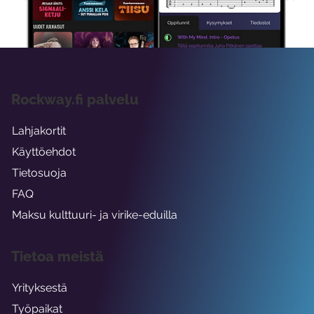
viikon ajaksi.
Rockway.fi palvelu
Lahjakortit
Käyttöehdot
Tietosuoja
FAQ
Maksu kulttuuri- ja virike-eduilla
Tietoa meistä
Yrityksestä
Työpaikat