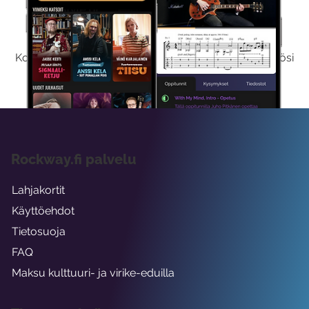
Kokeile Ilmaiseksi
Kokeilemalla ilmaiseksi saat koko sisältömme käyttöösi
viikon ajaksi.
Rockway.fi palvelu
Lahjakortit
Käyttöehdot
Tietosuoja
FAQ
Maksu kulttuuri- ja virike-eduilla