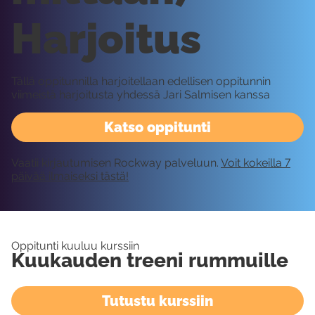
Harjoitus
Tällä oppitunnilla harjoitellaan edellisen oppitunnin
viimeistä harjoitusta yhdessä Jari Salmisen kanssa
Katso oppitunti
Vaatii kirjautumisen Rockway palveluun.
Voit kokeilla 7
päivää ilmaiseksi tästä!
Oppitunti kuuluu kurssiin
Kuukauden treeni rummuille
Tutustu kurssiin