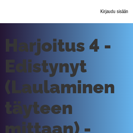
Kirjaudu sisään
Harjoitus 4 -
Edistynyt
(Laulaminen
täyteen
mittaan) -