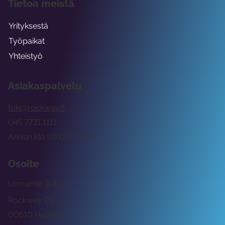
Tietoa meistä
Yrityksestä
Työpaikat
Yhteistyö
Asiakaspalvelu
tuki@rockway.fi
045 7731 1111
Arkisin klo 09:00 -15:00
Osoite
Lemuntie 3-5
Rockway Oy
00510 Helsinki