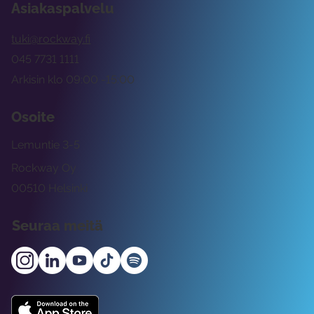
Asiakaspalvelu
tuki@rockway.fi
045 7731 1111
Arkisin klo 09:00 -15:00
Osoite
Lemuntie 3-5
Rockway Oy
00510 Helsinki
Seuraa meitä