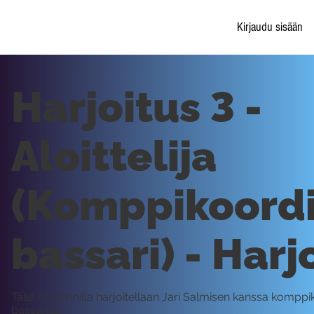
Kirjaudu sisään
Harjoitus 3 -
Aloittelija
(Komppikoordi
bassari) - Harj
Tällä oppitinnilla harjoitellaan Jari Salmisen kanssa komppi
bassarilla.