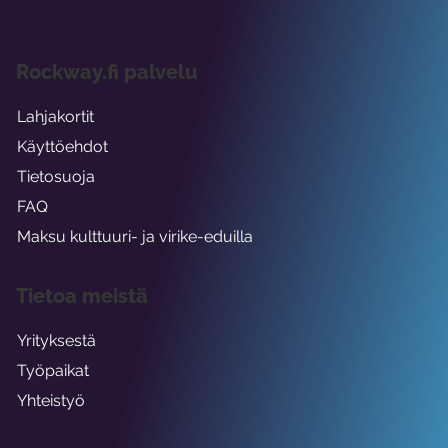
Rockway.fi palvelu
Lahjakortit
Käyttöehdot
Tietosuoja
FAQ
Maksu kulttuuri- ja virike-eduilla
Tietoa meistä
Yrityksestä
Työpaikat
Yhteistyö