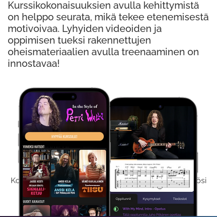
Kurssikokonaisuuksien avulla kehittymistä
on helppo seurata, mikä tekee etenemisestä
motivoivaa. Lyhyiden videoiden ja
oppimisen tueksi rakennettujen
oheismateriaalien avulla treenaaminen on
innostavaa!
Kokeile Ilmaiseksi
Kokeilemalla ilmaiseksi saat koko sisältömme käyttöösi
viikon ajaksi.