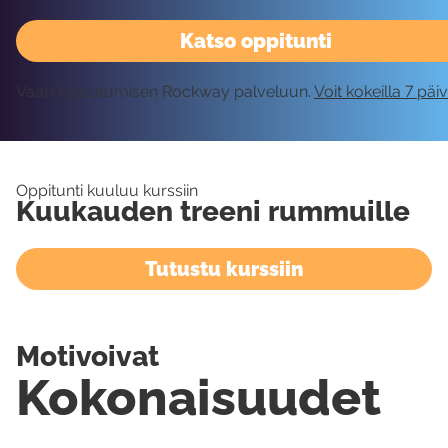
Katso oppitunti
Vaatii kirjautumisen Rockway palveluun.
Voit kokeilla 7 päi
Oppitunti kuuluu kurssiin
Kuukauden treeni rummuille
Tutustu kurssiin
Motivoivat
Kokonaisuudet