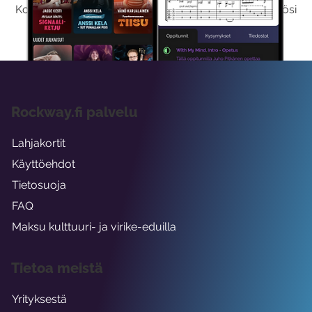
Kokeilemalla ilmaiseksi saat koko sisältömme käyttöösi
viikon ajaksi.
Rockway.fi palvelu
Lahjakortit
Käyttöehdot
Tietosuoja
FAQ
Maksu kulttuuri- ja virike-eduilla
Tietoa meistä
Yrityksestä