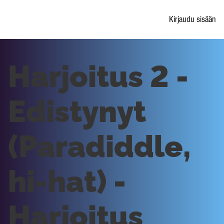
Kirjaudu sisään
Harjoitus 2 -
Edistynyt
(Paradiddle,
hi-hat) -
Harjoitus