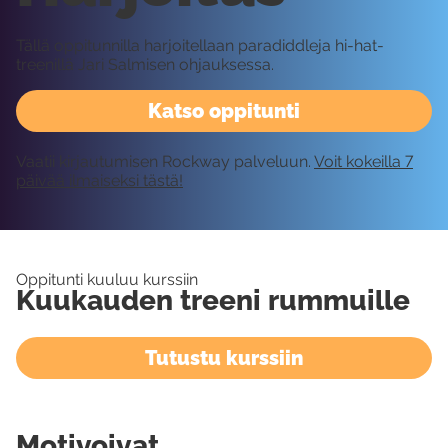
Tällä oppitunnilla harjoitellaan paradiddleja hi-hat-
treenillä Jari Salmisen ohjauksessa.
Katso oppitunti
Vaatii kirjautumisen Rockway palveluun.
Voit kokeilla 7
päivää ilmaiseksi tästä!
Oppitunti kuuluu kurssiin
Kuukauden treeni rummuille
Tutustu kurssiin
Motivoivat