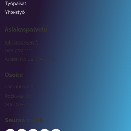
Työpaikat
Yhteistyö
Asiakaspalvelu
tuki@rockway.fi
045 7731 1111
Arkisin klo 09:00 -15:00
Osoite
Lemuntie 3-5
Rockway Oy
00510 Helsinki
Seuraa meitä