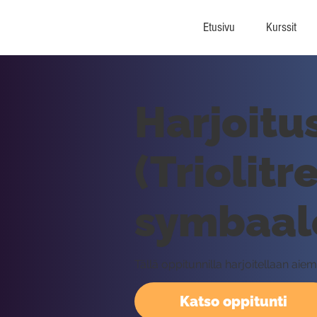
Etusivu
Kurssit
Harjoitus
(Triolitr
symbaale
Tällä oppitunnilla harjoitellaan aie
Katso oppitunti