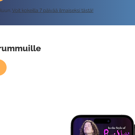
eluun.
Voit kokeilla 7 päivää ilmaiseksi tästä!
rummuille