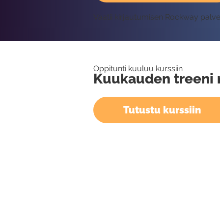
Vaatii kirjautumisen Rockway palv
Oppitunti kuuluu kurssiin
Kuukauden treeni 
Tutustu kurssiin