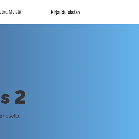
etoa Meistä
Kirjaudu sisään
s 2
olmosella.