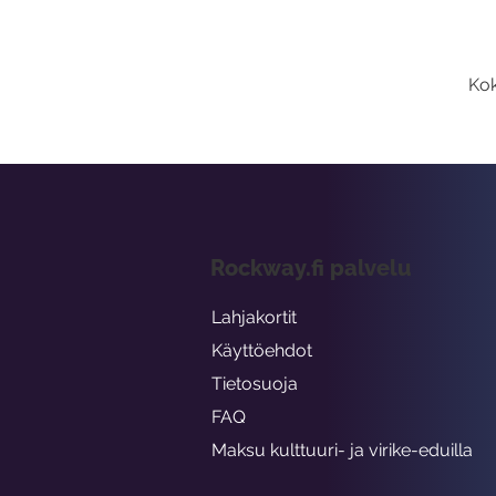
Kok
Rockway.fi palvelu
Lahjakortit
Käyttöehdot
Tietosuoja
FAQ
Maksu kulttuuri- ja virike-eduilla