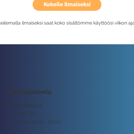
Kokeile Ilmaiseksi
eilemalla ilmaiseksi saat koko sisältömme käyttöösi viikon aja
Asiakaspalvelu
tuki@rockway.fi
045 7731 1111
Arkisin klo 09:00 -15:00