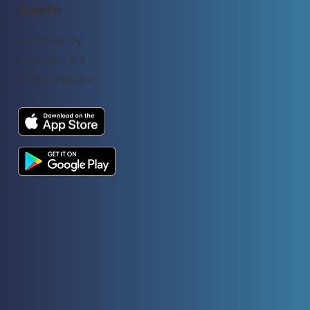
Osoite
Rockway Oy
Lemuntie 3-5
00510 Helsinki