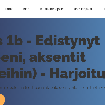
Hinnat
Blog
Musiikintekijöille
Osta lahjaksi
Ti
 1b - Edistynyt
eeni, aksentit
ihin) - Harjoitu
mmin opeteltua triolitreeniä aksentoiden symbaaleihin triolin k