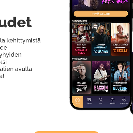
udet
la kehittymistä
kee
Lyhyiden
ksi
alien avulla
a!