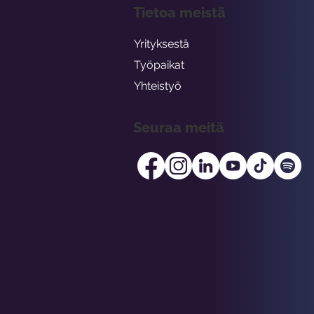
Tietoa meistä
Yrityksestä
Työpaikat
Yhteistyö
Seuraa meitä