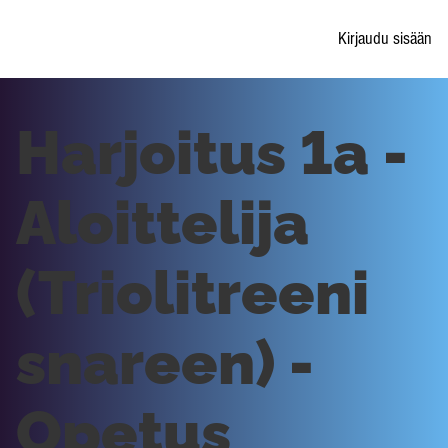
Kirjaudu sisään
Harjoitus 1a -
Aloittelija
(Triolitreeni
snareen) -
Opetus