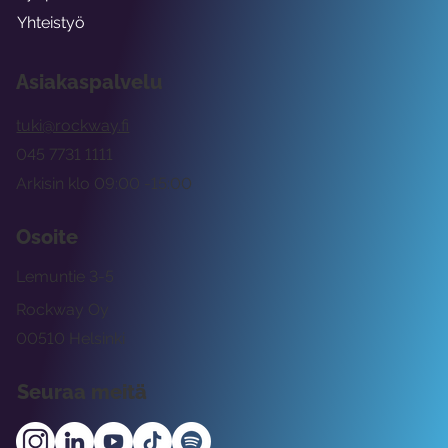
Yhteistyö
Asiakaspalvelu
tuki@rockway.fi
045 7731 1111
Arkisin klo 09:00 -15:00
Osoite
Lemuntie 3-5
Rockway Oy
00510 Helsinki
Seuraa meitä