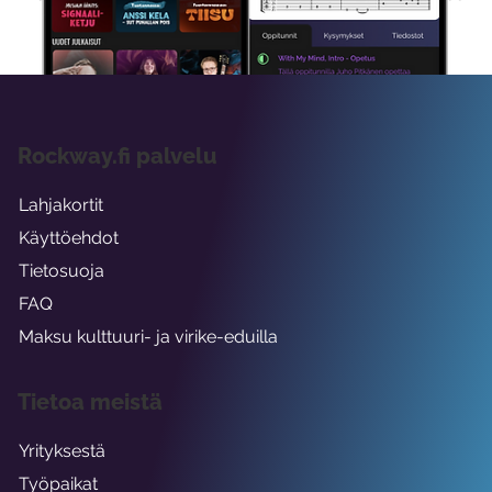
viikon ajaksi.
Rockway.fi palvelu
Lahjakortit
Käyttöehdot
Tietosuoja
FAQ
Maksu kulttuuri- ja virike-eduilla
Tietoa meistä
Yrityksestä
Työpaikat