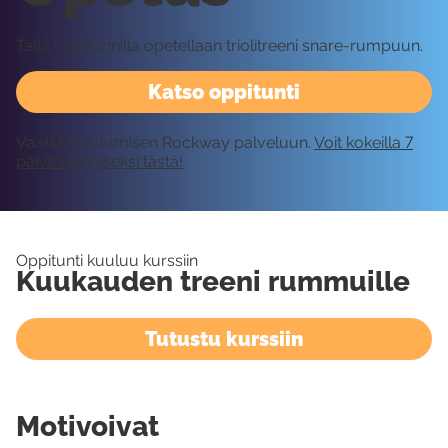
Tällä oppitunnilla opetellaan triolitreeni snare-rumpuun.
Katso oppitunti
Vaatii kirjautumisen Rockway palveluun.
Voit kokeilla 7
päivää ilmaiseksi tästä!
Oppitunti kuuluu kurssiin
Kuukauden treeni rummuille
Tutustu kurssiin
Motivoivat