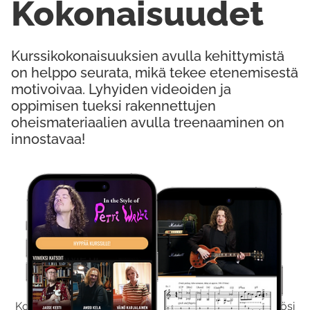
Kokonaisuudet
Kurssikokonaisuuksien avulla kehittymistä
on helppo seurata, mikä tekee etenemisestä
motivoivaa. Lyhyiden videoiden ja
oppimisen tueksi rakennettujen
oheismateriaalien avulla treenaaminen on
innostavaa!
Kokeile Ilmaiseksi
Kokeilemalla ilmaiseksi saat koko sisältömme käyttöösi