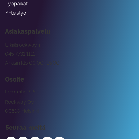
Työpaikat
Yhteistyö
Asiakaspalvelu
tuki@rockway.fi
045 7731 1111
Arkisin klo 09:00 -15:00
Osoite
Lemuntie 3-5
Rockway Oy
00510 Helsinki
Seuraa meitä