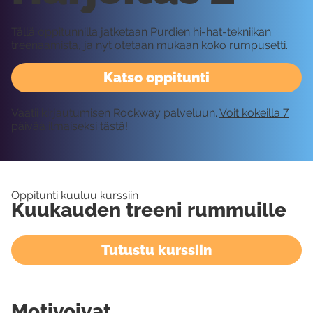
Tällä oppitunnilla jatketaan Purdien hi-hat-tekniikan
treenaamista, ja nyt otetaan mukaan koko rumpusetti.
Katso oppitunti
Vaatii kirjautumisen Rockway palveluun.
Voit kokeilla 7
päivää ilmaiseksi tästä!
Oppitunti kuuluu kurssiin
Kuukauden treeni rummuille
Tutustu kurssiin
Motivoivat