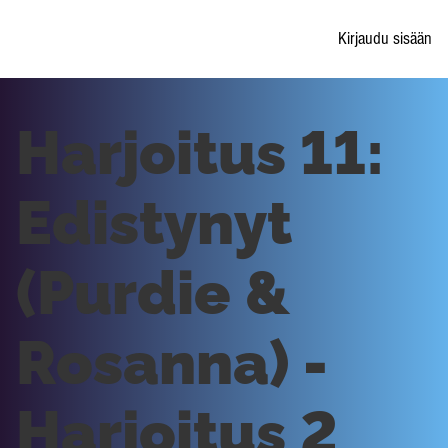
Kirjaudu sisään
Harjoitus 11:
Edistynyt
(Purdie &
Rosanna) -
Harjoitus 2