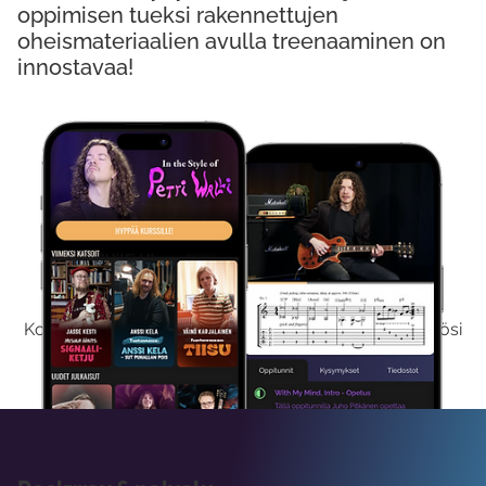
oppimisen tueksi rakennettujen
oheismateriaalien avulla treenaaminen on
innostavaa!
Kokeile Ilmaiseksi
Kokeilemalla ilmaiseksi saat koko sisältömme käyttöösi
viikon ajaksi.