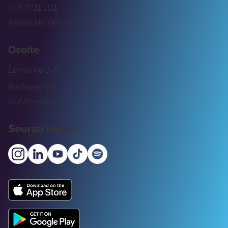
045 7731 1111
Arkisin klo 09:00 -15:00
Osoite
Lemuntie 3-5
Rockway Oy
00510 Helsinki
Seuraa meitä