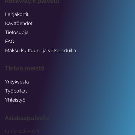
Rockway.fi palvelu
Lahjakortit
Käyttöehdot
Tietosuoja
FAQ
Maksu kulttuuri- ja virike-eduilla
Tietoa meistä
Yrityksestä
Työpaikat
Yhteistyö
Asiakaspalvelu
tuki@rockway.fi