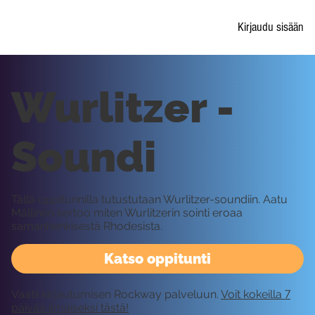
Kirjaudu sisään
Wurlitzer -
Soundi
Tällä oppitunnilla tutustutaan Wurlitzer-soundiin. Aatu
Mällinen kertoo miten Wurlitzerin sointi eroaa
samanhenkisestä Rhodesista.
Katso oppitunti
Vaatii kirjautumisen Rockway palveluun.
Voit kokeilla 7
päivää ilmaiseksi tästä!