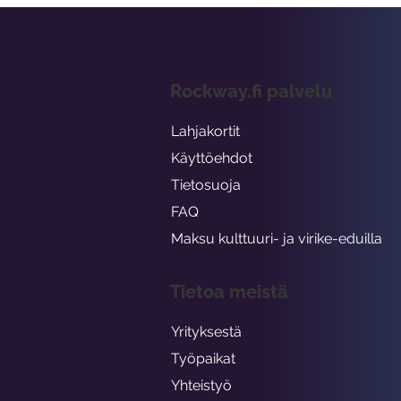
Rockway.fi palvelu
Lahjakortit
Käyttöehdot
Tietosuoja
FAQ
Maksu kulttuuri- ja virike-eduilla
Tietoa meistä
Yrityksestä
Työpaikat
Yhteistyö