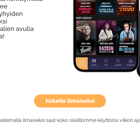
kee
Lyhyiden
ksi
alien avulla
a!
Kokeile Ilmaiseksi
eilemalla ilmaiseksi saat koko sisältömme käyttöösi viikon aja