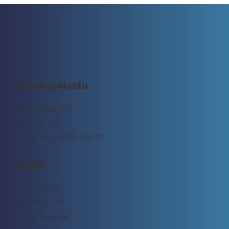
Asiakaspalvelu
tuki@rockway.fi
045 7731 1111
Arkisin klo 09:00 -15:00
Osoite
Rockway Oy
Lemuntie 3-5
00510 Helsinki