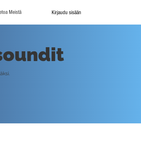
etoa Meistä
Kirjaudu sisään
soundit
äksi.