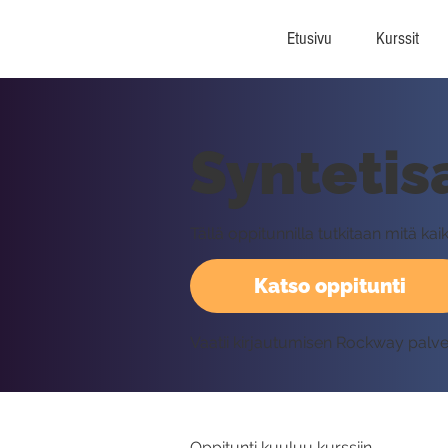
Etusivu
Kurssit
Syntetis
Tällä oppitunnilla tutkitaan mitä kai
Katso oppitunti
Vaatii kirjautumisen Rockway palv
Oppitunti kuuluu kurssiin