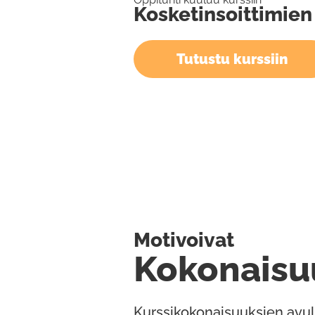
Kosketinsoittimien
Tutustu kurssiin
Motivoivat
Kokonaisu
Kurssikokonaisuuksien avul