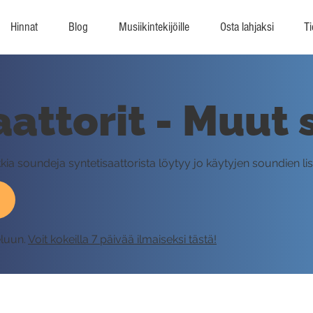
Hinnat
Blog
Musiikintekijöille
Osta lahjaksi
Ti
aattorit - Muut 
kkia soundeja syntetisaattorista löytyy jo käytyjen soundien lis
eluun.
Voit kokeilla 7 päivää ilmaiseksi tästä!