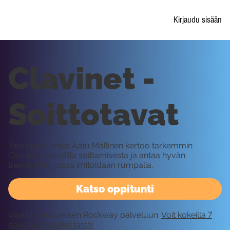
Kirjaudu sisään
Clavinet -
Soittotavat
Tälä oppitunnilla Aatu Mällinen kertoo tarkemmin
Clavinet-soundilla soittamisesta ja antaa hyvän
treenivinkin, jossa imitoidaan rumpalia.
Katso oppitunti
Vaatii kirjautumisen Rockway palveluun.
Voit kokeilla 7
päivää ilmaiseksi tästä!