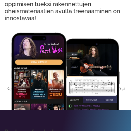
oppimisen tueksi rakennettujen
oheismateriaalien avulla treenaaminen on
innostavaa!
Kokeile Ilmaiseksi
Kokeilemalla ilmaiseksi saat koko sisältömme käyttöösi
viikon ajaksi.