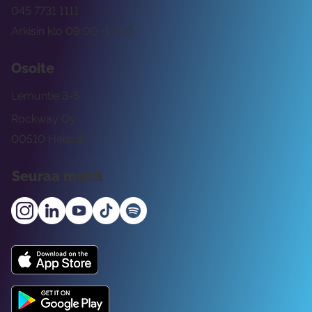
045 7731 1111
Arkisin klo 09:00 -15:00
Osoite
Lemuntie 3-5
Rockway Oy
00510 Helsinki
Seuraa meitä