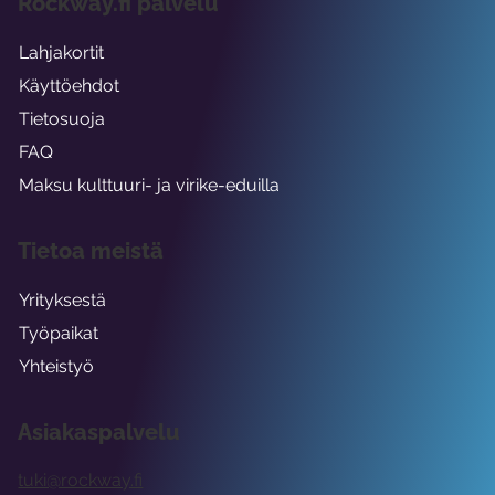
Rockway.fi palvelu
Lahjakortit
Käyttöehdot
Tietosuoja
FAQ
Maksu kulttuuri- ja virike-eduilla
Tietoa meistä
Yrityksestä
Työpaikat
Yhteistyö
Asiakaspalvelu
tuki@rockway.fi