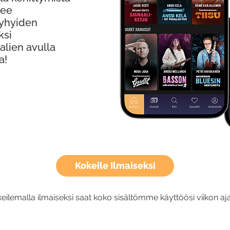
kee
Lyhyiden
ksi
alien avulla
a!
Kokeile Ilmaiseksi
eilemalla ilmaiseksi saat koko sisältömme käyttöösi viikon aja