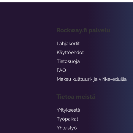
Rockway.fi palvelu
Lahjakortit
Käyttöehdot
Tietosuoja
FAQ
Maksu kulttuuri- ja virike-eduilla
Tietoa meistä
Yrityksestä
Työpaikat
Yhteistyö