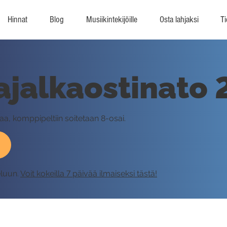
Hinnat
Blog
Musiikintekijöille
Osta lahjaksi
Ti
jalkaostinato 
vaa, komppipeltiin soitetaan 8-osai.
eluun.
Voit kokeilla 7 päivää ilmaiseksi tästä!