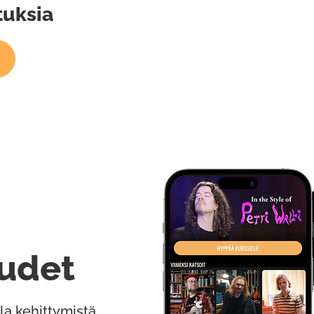
tuksia
udet
la kehittymistä