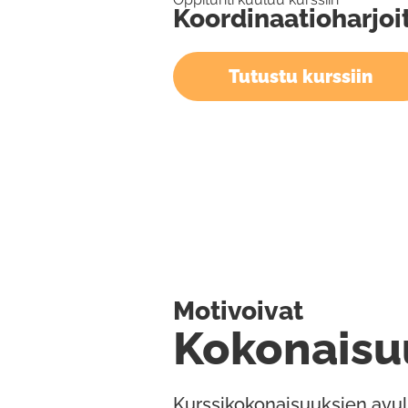
Koordinaatioharjoi
Tutustu kurssiin
Motivoivat
Kokonaisu
Kurssikokonaisuuksien avul