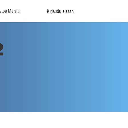
etoa Meistä
Kirjaudu sisään
2