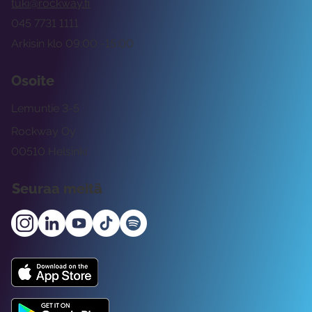
tuki@rockway.fi
045 7731 1111
Arkisin klo 09:00 -15:00
Osoite
Lemuntie 3-5
Rockway Oy
00510 Helsinki
Seuraa meitä