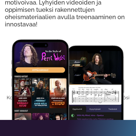
motivoivaa. Lyhyiden videoiden ja
oppimisen tueksi rakennettujen
oheismateriaalien avulla treenaaminen on
innostavaa!
Kokeile Ilmaiseksi
Kokeilemalla ilmaiseksi saat koko sisältömme käyttöösi
viikon ajaksi.