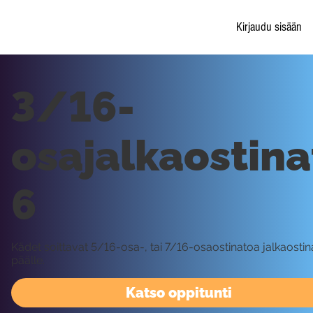
Kirjaudu sisään
3/16-
osajalkaostina
6
Kädet soittavat 5/16-osa-, tai 7/16-osaostinatoa jalkaosti
päälle.
Katso oppitunti