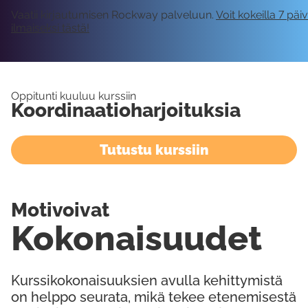
Vaatii kirjautumisen Rockway palveluun.
Voit kokeilla 7 päi
ilmaiseksi tästä!
Oppitunti kuuluu kurssiin
Koordinaatioharjoituksia
Tutustu kurssiin
Motivoivat
Kokonaisuudet
Kurssikokonaisuuksien avulla kehittymistä
on helppo seurata, mikä tekee etenemisestä