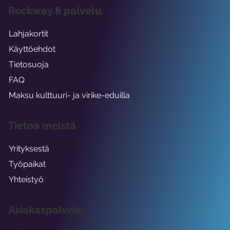
Rockway.fi palvelu
Lahjakortit
Käyttöehdot
Tietosuoja
FAQ
Maksu kulttuuri- ja virike-eduilla
Tietoa meistä
Yrityksestä
Työpaikat
Yhteistyö
Asiakaspalvelu