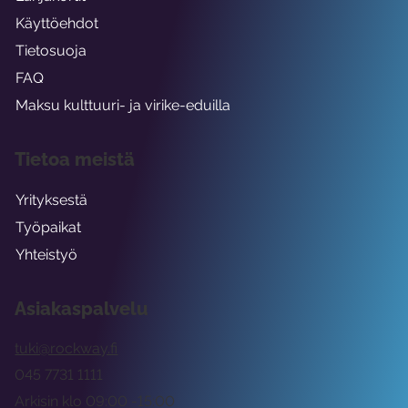
Käyttöehdot
Tietosuoja
FAQ
Maksu kulttuuri- ja virike-eduilla
Tietoa meistä
Yrityksestä
Työpaikat
Yhteistyö
Asiakaspalvelu
tuki@rockway.fi
045 7731 1111
Arkisin klo 09:00 -15:00