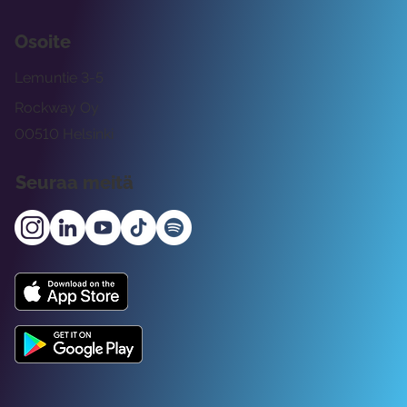
Osoite
Lemuntie 3-5
Rockway Oy
00510 Helsinki
Seuraa meitä