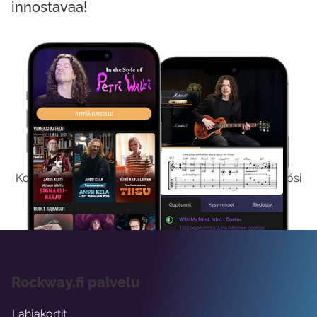
innostavaa!
Kokeile Ilmaiseksi
Kokeilemalla ilmaiseksi saat koko sisältömme käyttöösi
viikon ajaksi.
Rockway.fi palvelu
Lahjakortit