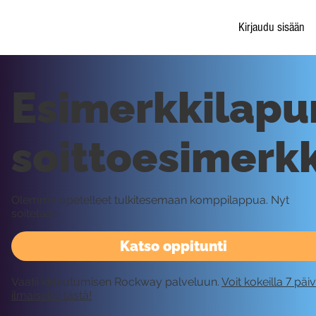
Kirjaudu sisään
Esimerkkilapu
soittoesimerkk
Olemme opetelleet tulkitesemaan komppilappua. Nyt
soitetaan.
Katso oppitunti
Vaatii kirjautumisen Rockway palveluun.
Voit kokeilla 7 päi
ilmaiseksi tästä!