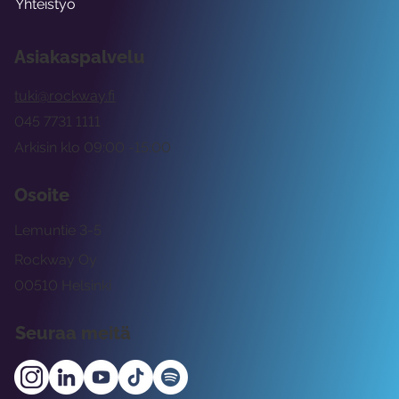
Yhteistyö
Asiakaspalvelu
tuki@rockway.fi
045 7731 1111
Arkisin klo 09:00 -15:00
Osoite
Lemuntie 3-5
Rockway Oy
00510 Helsinki
Seuraa meitä