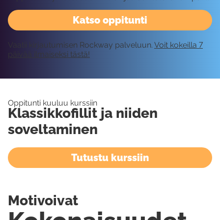
Katso oppitunti
Vaatii kirjautumisen Rockway palveluun.
Voit kokeilla 7
päivää ilmaiseksi tästä!
Oppitunti kuuluu kurssiin
Klassikkofillit ja niiden
soveltaminen
Tutustu kurssiin
Motivoivat