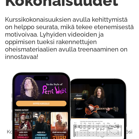
Kokonaisuudet
Kurssikokonaisuuksien avulla kehittymistä
on helppo seurata, mikä tekee etenemisestä
motivoivaa. Lyhyiden videoiden ja
oppimisen tueksi rakennettujen
oheismateriaalien avulla treenaaminen on
innostavaa!
Kokeile Ilmaiseksi
Kokeilemalla ilmaiseksi saat koko sisältömme käyttöösi
viikon ajaksi.