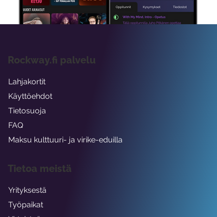
Rockway.fi palvelu
Lahjakortit
Käyttöehdot
Tietosuoja
FAQ
Maksu kulttuuri- ja virike-eduilla
Tietoa meistä
Yrityksestä
Työpaikat