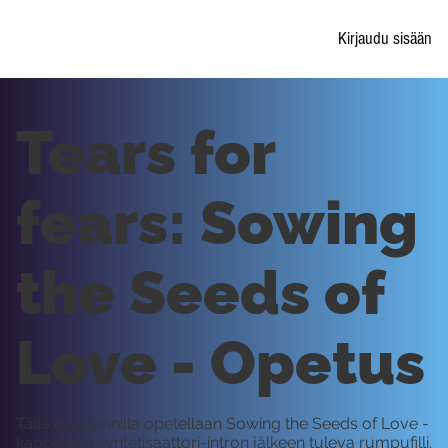
Kirjaudu sisään
Tears for
fears: Sowing
the Seeds of
Love - Opetus
Tällä oppitunnilla opetellaan Sowing the Seeds of Love -
kappaleen syntetisaattori-intron jälkeen tuleva rumpufilli.