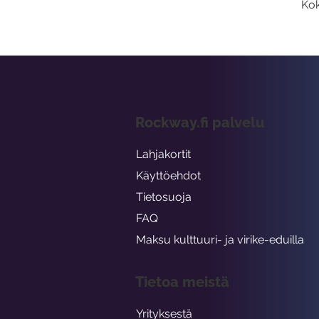
Kok
Rockway.fi palvelu
Lahjakortit
Käyttöehdot
Tietosuoja
FAQ
Maksu kulttuuri- ja virike-eduilla
Tietoa meistä
Yrityksestä