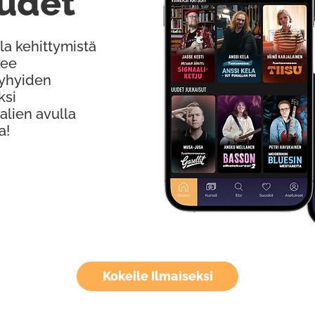
udet
la kehittymistä
kee
Lyhyiden
ksi
alien avulla
a!
Kokeile Ilmaiseksi