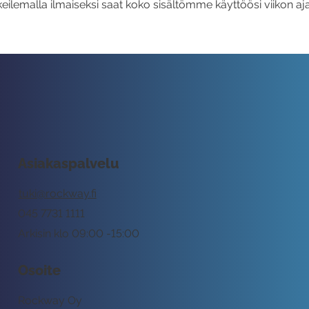
eilemalla ilmaiseksi saat koko sisältömme käyttöösi viikon aja
Asiakaspalvelu
tuki@rockway.fi
045 7731 1111
Arkisin klo 09:00 -15:00
Osoite
Rockway Oy