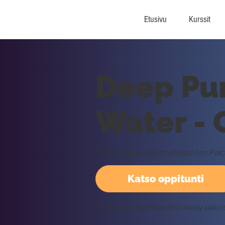
Etusivu
Kurssit
Deep Pu
Water - 
Tällä oppitunnilla opetellan Ian Pai
Katso oppitunti
Vaatii kirjautumisen Rockway palv