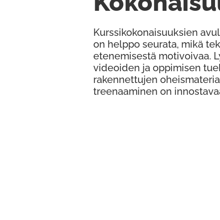
Kokonaisu
Kurssikokonaisuuksien avul
on helppo seurata, mikä te
etenemisestä motivoivaa. 
videoiden ja oppimisen tue
rakennettujen oheismateria
treenaaminen on innostava