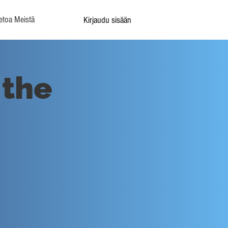
etoa Meistä
Kirjaudu sisään
 the