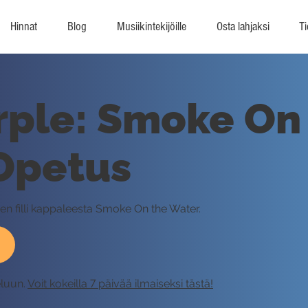
Hinnat
Blog
Musiikintekijöille
Osta lahjaksi
Ti
rple: Smoke On
Opetus
cen filli kappaleesta Smoke On the Water.
eluun.
Voit kokeilla 7 päivää ilmaiseksi tästä!