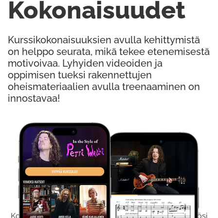
Kokonaisuudet
Kurssikokonaisuuksien avulla kehittymistä
on helppo seurata, mikä tekee etenemisestä
motivoivaa. Lyhyiden videoiden ja
oppimisen tueksi rakennettujen
oheismateriaalien avulla treenaaminen on
innostavaa!
Kokeile Ilmaiseksi
Kokeilemalla ilmaiseksi saat koko sisältömme käyttöösi