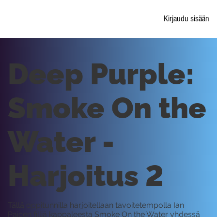
Kirjaudu sisään
Deep Purple:
Smoke On the
Water -
Harjoitus 2
Tällä oppitunnilla harjoitellaan tavoitetempolla Ian
Paicen filliä kappaleesta Smoke On the Water yhdessä