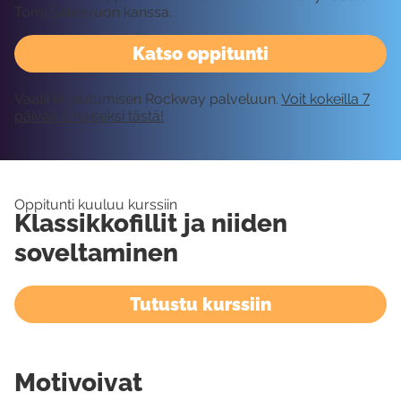
Tomi Salesvuon kanssa.
Katso oppitunti
Vaatii kirjautumisen Rockway palveluun.
Voit kokeilla 7
päivää ilmaiseksi tästä!
Oppitunti kuuluu kurssiin
Klassikkofillit ja niiden
soveltaminen
Tutustu kurssiin
Motivoivat