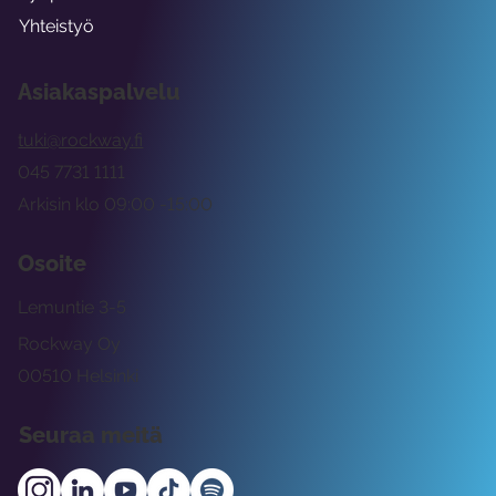
Yhteistyö
Asiakaspalvelu
tuki@rockway.fi
045 7731 1111
Arkisin klo 09:00 -15:00
Osoite
Lemuntie 3-5
Rockway Oy
00510 Helsinki
Seuraa meitä