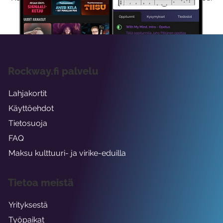
viikon ajaksi.
Rockway.fi palvelu
Lahjakortit
Käyttöehdot
Tietosuoja
FAQ
Maksu kulttuuri- ja virike-eduilla
Tietoa meistä
Yrityksestä
Työpaikat