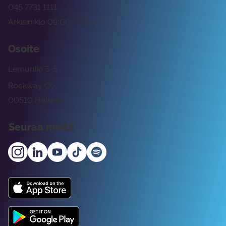
045 7731 1111
Arkisin klo 09:00 -15:00
Osoite
Lemuntie 3-5
Rockway Oy
00510 Helsinki
Seuraa meitä