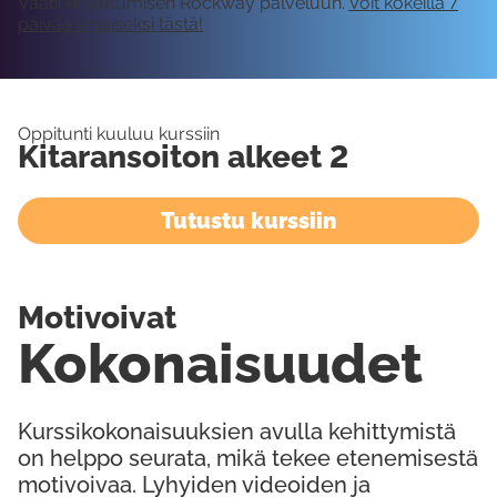
Vaatii kirjautumisen Rockway palveluun.
Voit kokeilla 7
päivää ilmaiseksi tästä!
Oppitunti kuuluu kurssiin
Kitaransoiton alkeet 2
Tutustu kurssiin
Motivoivat
Kokonaisuudet
Kurssikokonaisuuksien avulla kehittymistä
on helppo seurata, mikä tekee etenemisestä
motivoivaa. Lyhyiden videoiden ja