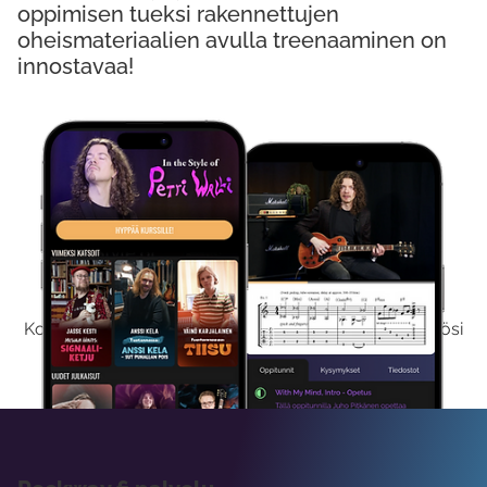
oppimisen tueksi rakennettujen
oheismateriaalien avulla treenaaminen on
innostavaa!
Kokeile Ilmaiseksi
Kokeilemalla ilmaiseksi saat koko sisältömme käyttöösi
viikon ajaksi.