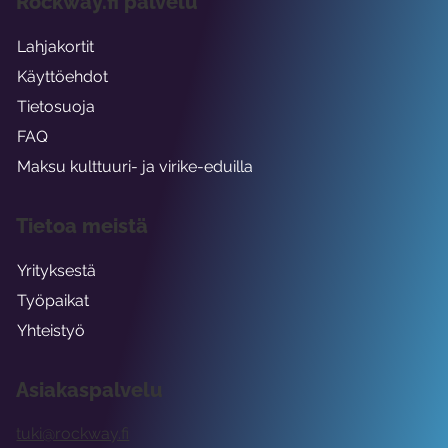
Rockway.fi palvelu
Lahjakortit
Käyttöehdot
Tietosuoja
FAQ
Maksu kulttuuri- ja virike-eduilla
Tietoa meistä
Yrityksestä
Työpaikat
Yhteistyö
Asiakaspalvelu
tuki@rockway.fi