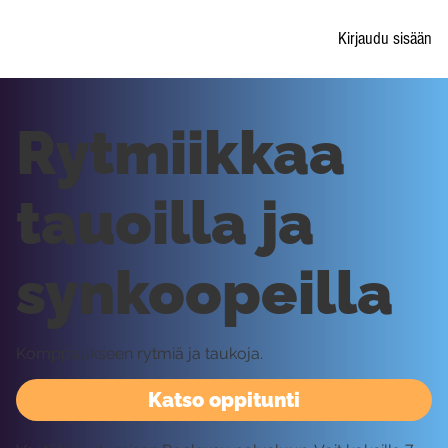
Kirjaudu sisään
Rytmiikkaa
tauoilla ja
synkoopeilla
Komppaukseen rytmiä ja taukoja.
Katso oppitunti