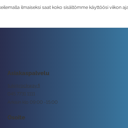
eilemalla ilmaiseksi saat koko sisältömme käyttöösi viikon aja
Asiakaspalvelu
tuki@rockway.fi
045 7731 1111
Arkisin klo 09:00 -15:00
Osoite