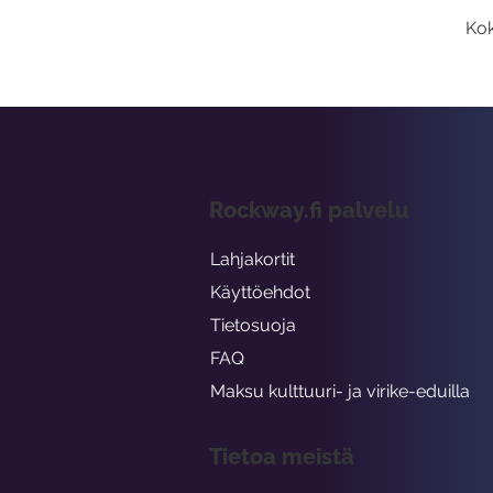
Kok
Rockway.fi palvelu
Lahjakortit
Käyttöehdot
Tietosuoja
FAQ
Maksu kulttuuri- ja virike-eduilla
Tietoa meistä