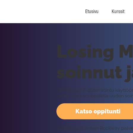
Etusivu
Kurssit
Losing M
soinnut 
Nyt otetaan F-duuri sointu käyttöön
yhteydessä voi opetella uuden soi
Katso oppitunti
Vaatii kirjautumisen Rockway palv