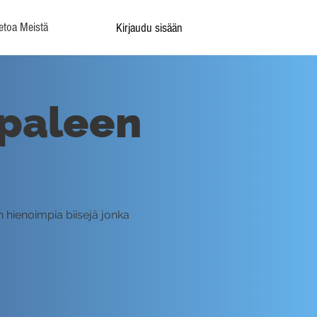
etoa Meistä
Kirjaudu sisään
ppaleen
n hienoimpia biisejä jonka