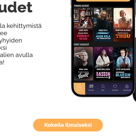
udet
la kehittymistä
kee
Lyhyiden
ksi
alien avulla
a!
Kokeile Ilmaiseksi