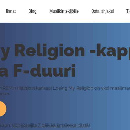
Hinnat
Blog
Musiikintekijöille
Osta lahjaksi
Ti
y Religion -ka
ja F-duuri
 REM:n hittibiisin kanssa! Losing My Religion on yksi maailma
nnun.
eluun.
Voit kokeilla 7 päivää ilmaiseksi tästä!