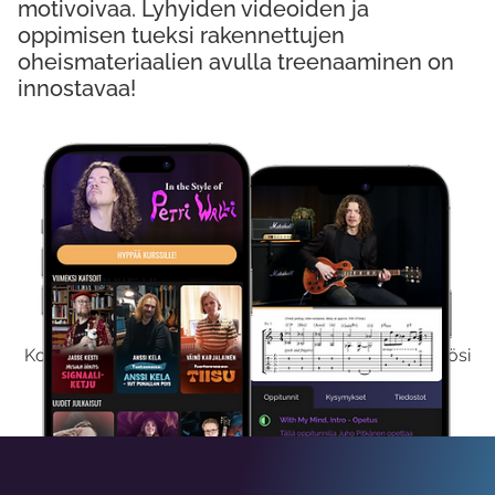
motivoivaa. Lyhyiden videoiden ja
oppimisen tueksi rakennettujen
oheismateriaalien avulla treenaaminen on
innostavaa!
Kokeile Ilmaiseksi
Kokeilemalla ilmaiseksi saat koko sisältömme käyttöösi
viikon ajaksi.