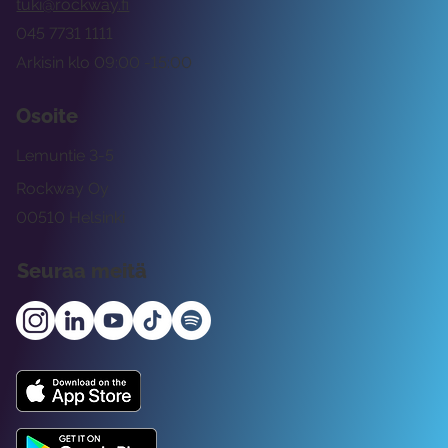
tuki@rockway.fi
045 7731 1111
Arkisin klo 09:00 -15:00
Osoite
Lemuntie 3-5
Rockway Oy
00510 Helsinki
Seuraa meitä