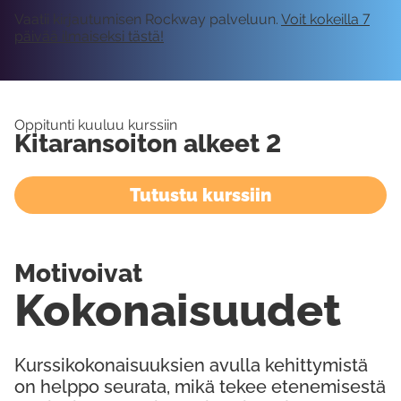
Vaatii kirjautumisen Rockway palveluun.
Voit kokeilla 7
päivää ilmaiseksi tästä!
Oppitunti kuuluu kurssiin
Kitaransoiton alkeet 2
Tutustu kurssiin
Motivoivat
Kokonaisuudet
Kurssikokonaisuuksien avulla kehittymistä
on helppo seurata, mikä tekee etenemisestä