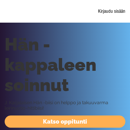
Kirjaudu sisään
Hän -
kappaleen
soinnut
J. Karjalaisen Hän -biisi on helppo ja takuuvarma
leirinuotio-hittibiisi!
Katso oppitunti