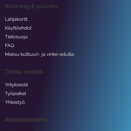
Rockway.fi palvelu
Lahjakortit
Käyttöehdot
Tietosuoja
FAQ
Maksu kulttuuri- ja virike-eduilla
Tietoa meistä
Yrityksestä
Työpaikat
Yhteistyö
Asiakaspalvelu