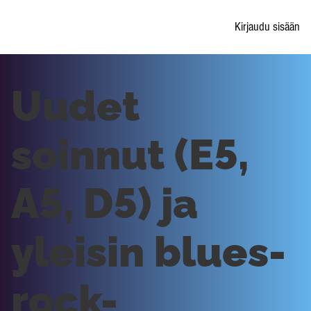
Kirjaudu sisään
Uudet
soinnut (E5,
A5, D5) ja
yleisin blues-
rock-