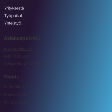
Yrityksestä
Työpaikat
Yhteistyö
Asiakaspalvelu
tuki@rockway.fi
045 7731 1111
Arkisin klo 09:00 -15:00
Osoite
Lemuntie 3-5
Rockway Oy
00510 Helsinki