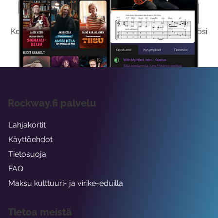
Kokeile Ilmaiseksi
Kokeilemalla ilmaiseksi saat koko sisältömme käyttöösi
viikon ajaksi.
Rockway.fi palvelu
Lahjakortit
Käyttöehdot
Tietosuoja
FAQ
Maksu kulttuuri- ja virike-eduilla
Tietoa meistä