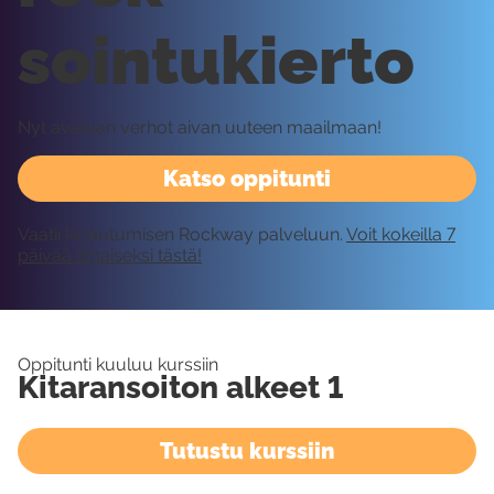
sointukierto
Nyt avataan verhot aivan uuteen maailmaan!
Katso oppitunti
Vaatii kirjautumisen Rockway palveluun.
Voit kokeilla 7
päivää ilmaiseksi tästä!
Oppitunti kuuluu kurssiin
Kitaransoiton alkeet 1
Tutustu kurssiin