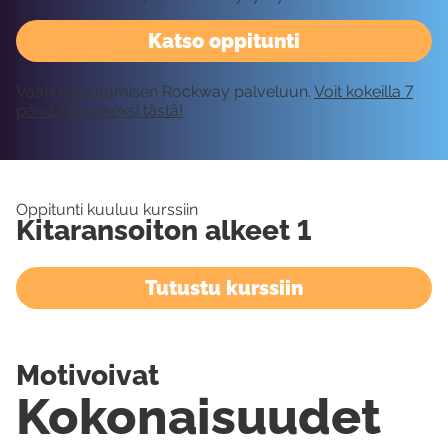
Katso oppitunti
Vaatii kirjautumisen Rockway palveluun.
Voit kokeilla 7
päivää ilmaiseksi tästä!
Oppitunti kuuluu kurssiin
Kitaransoiton alkeet 1
Tutustu kurssiin
Motivoivat
Kokonaisuudet