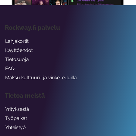
Rockway.fi palvelu
Lahjakortit
Käyttöehdot
Tietosuoja
FAQ
Maksu kulttuuri- ja virike-eduilla
Tietoa meistä
Yrityksestä
Työpaikat
Yhteistyö