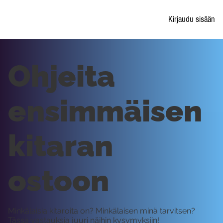
Kirjaudu sisään
Ohjeita
ensimmäisen
kitaran
ostoon
Minkälaisia kitaroita on? Minkälaisen minä tarvitsen?
Tässä vastauksia juuri näihin kysymyksiin!