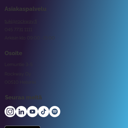
Asiakaspalvelu
tuki@rockway.fi
045 7731 1111
Arkisin klo 09:00 -15:00
Osoite
Lemuntie 3-5
Rockway Oy
00510 Helsinki
Seuraa meitä