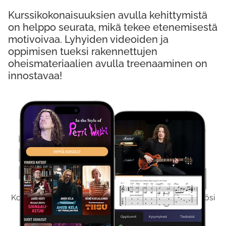
Kurssikokonaisuuksien avulla kehittymistä
on helppo seurata, mikä tekee etenemisestä
motivoivaa. Lyhyiden videoiden ja
oppimisen tueksi rakennettujen
oheismateriaalien avulla treenaaminen on
innostavaa!
Kokeile Ilmaiseksi
Kokeilemalla ilmaiseksi saat koko sisältömme käyttöösi
viikon ajaksi.