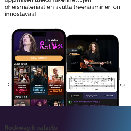
oppimisen tueksi rakennettujen
oheismateriaalien avulla treenaaminen on
innostavaa!
Kokeile Ilmaiseksi
Kokeilemalla ilmaiseksi saat koko sisältömme käyttöösi
viikon ajaksi.
Rockway.fi palvelu