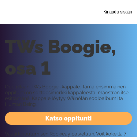
Kirjaudu sisään
TWs Boogie,
osa 1
Opetellaan TWs Boogie -kappale. Tämä ensimmäinen
oppitunti on soittoesimerkki kappaleesta, maestron itse
esittämänä. Kappale löytyy Wäinölän sooloalbumilta
Human Being.
Katso oppitunti
Vaatii kirjautumisen Rockway palveluun.
Voit kokeilla 7