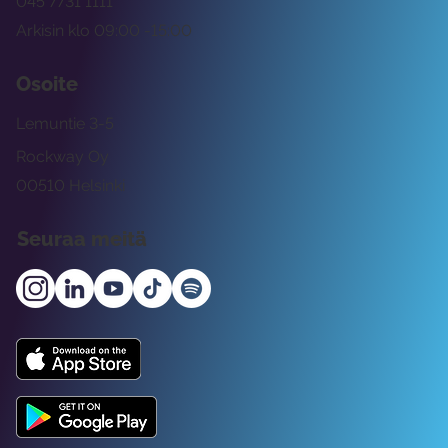
045 7731 1111
Arkisin klo 09:00 -15:00
Osoite
Lemuntie 3-5
Rockway Oy
00510 Helsinki
Seuraa meitä