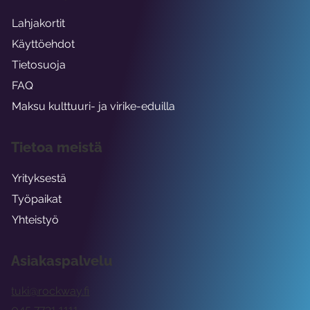
Lahjakortit
Käyttöehdot
Tietosuoja
FAQ
Maksu kulttuuri- ja virike-eduilla
Tietoa meistä
Yrityksestä
Työpaikat
Yhteistyö
Asiakaspalvelu
tuki@rockway.fi