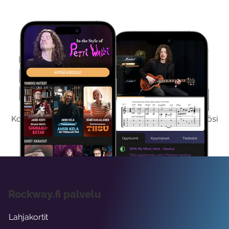
Kokeile Ilmaiseksi
Kokeilemalla ilmaiseksi saat koko sisältömme käyttöösi
viikon ajaksi.
Rockway.fi palvelu
Lahjakortit