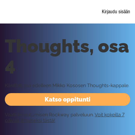
Kirjaudu sisään
Thoughts, osa
4
Käsittelyssä edelleen Mikko Kososen Thoughts-kappale.
Katso oppitunti
Vaatii kirjautumisen Rockway palveluun.
Voit kokeilla 7
päivää ilmaiseksi tästä!