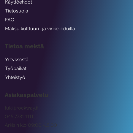
Käyttöehdot
Tietosuoja
FAQ
Maksu kulttuuri- ja virike-eduilla
Tietoa meistä
Yrityksestä
Työpaikat
Yhteistyö
Asiakaspalvelu
tuki@rockway.fi
045 7731 1111
Arkisin klo 09:00 -15:00