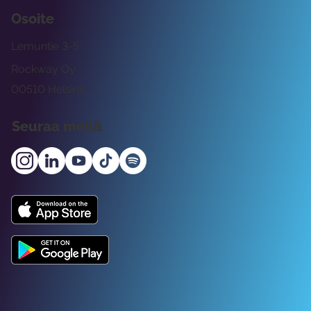
Osoite
Lemuntie 3-5
Rockway Oy
00510 Helsinki
Seuraa meitä