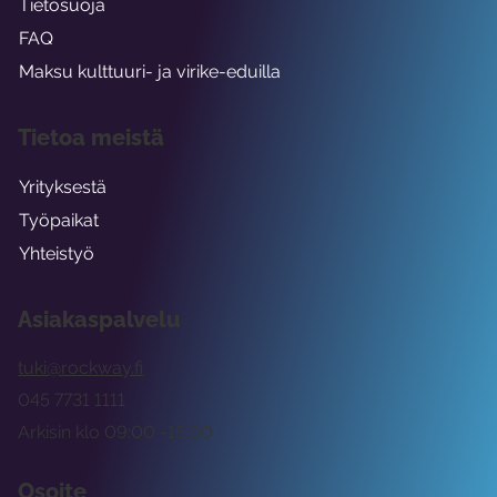
Tietosuoja
FAQ
Maksu kulttuuri- ja virike-eduilla
Tietoa meistä
Yrityksestä
Työpaikat
Yhteistyö
Asiakaspalvelu
tuki@rockway.fi
045 7731 1111
Arkisin klo 09:00 -15:00
Osoite