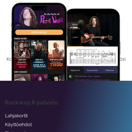
Kokeile Ilmaiseksi
Kokeilemalla ilmaiseksi saat koko sisältömme käyttöösi
viikon ajaksi.
Rockway.fi palvelu
Lahjakortit
Käyttöehdot