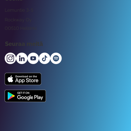
Lemuntie 3-5
Rockway Oy
00510 Helsinki
Seuraa meitä