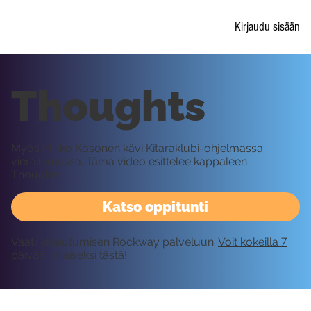
Kirjaudu sisään
Thoughts
Myös Mikko Kosonen kävi Kitaraklubi-ohjelmassa
vierailemassa. Tämä video esittelee kappaleen
Thoughts.
Katso oppitunti
Vaatii kirjautumisen Rockway palveluun.
Voit kokeilla 7
päivää ilmaiseksi tästä!