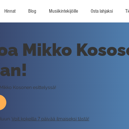
Hinnat
Blog
Musiikintekijöille
Osta lahjaksi
Ti
oa Mikko Kosos
an!
Mikko Kosonen esittelyssä!
eluun.
Voit kokeilla 7 päivää ilmaiseksi tästä!