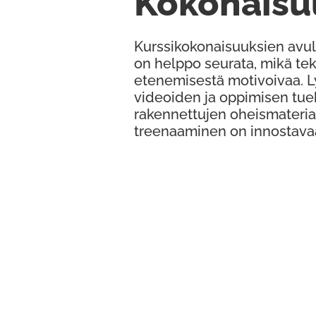
Kokonaisu
Kurssikokonaisuuksien avul
on helppo seurata, mikä te
etenemisestä motivoivaa. 
videoiden ja oppimisen tue
rakennettujen oheismateria
treenaaminen on innostava