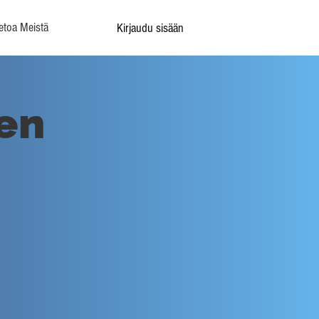
etoa Meistä
Kirjaudu sisään
en