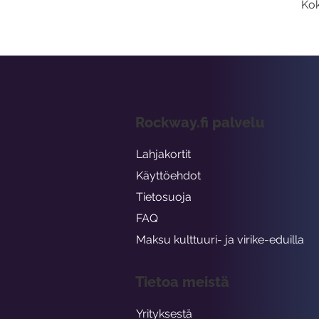
Kok
Rockway.fi palvelu
Lahjakortit
Käyttöehdot
Tietosuoja
FAQ
Maksu kulttuuri- ja virike-eduilla
Tietoa meistä
Yrityksestä