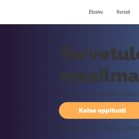
Etusivu
Kurssit
Tervetul
maailma
Huippukitaristi-muusikko-opettaja 
Katso oppitunti
Vaatii kirjautumisen Rockway palv