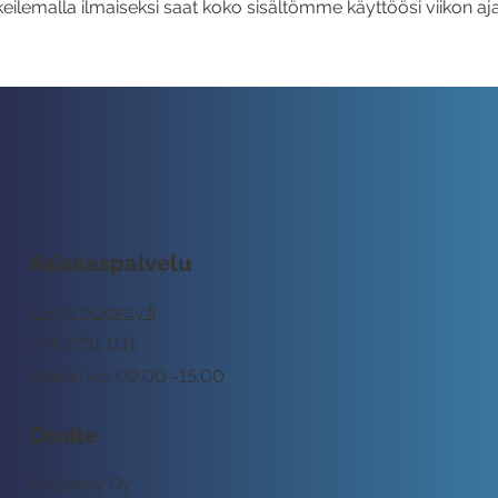
eilemalla ilmaiseksi saat koko sisältömme käyttöösi viikon aja
Asiakaspalvelu
tuki@rockway.fi
045 7731 1111
Arkisin klo 09:00 -15:00
Osoite
Rockway Oy