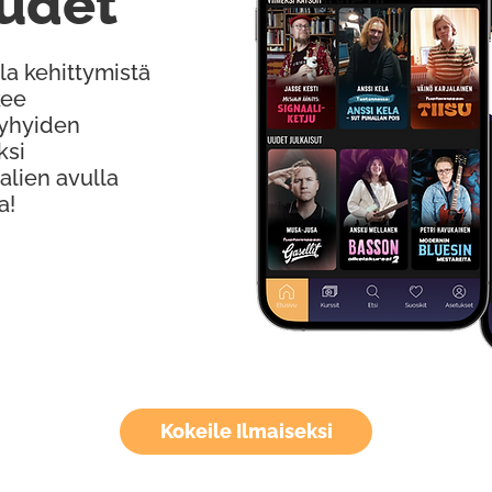
udet
la kehittymistä
kee
Lyhyiden
ksi
alien avulla
a!
Kokeile Ilmaiseksi