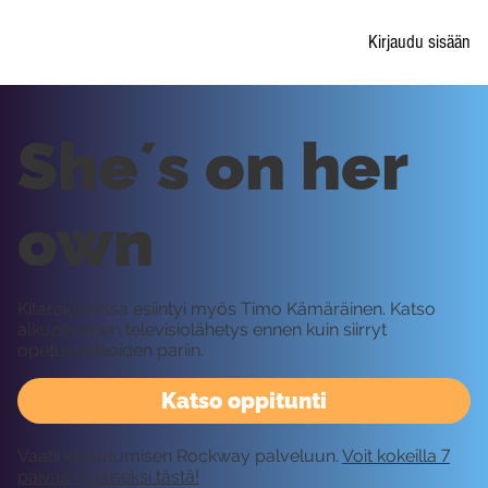
Kirjaudu sisään
She´s on her
own
Kitaraklubissa esiintyi myös Timo Kämäräinen. Katso
alkuperäinen televisiolähetys ennen kuin siirryt
opetusvideoiden pariin.
Katso oppitunti
Vaatii kirjautumisen Rockway palveluun.
Voit kokeilla 7
päivää ilmaiseksi tästä!