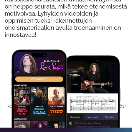
on helppo seurata, mikä tekee etenemisestä
motivoivaa. Lyhyiden videoiden ja
oppimisen tueksi rakennettujen
oheismateriaalien avulla treenaaminen on
innostavaa!
Kokeile Ilmaiseksi
Kokeilemalla ilmaiseksi saat koko sisältömme käyttöösi
viikon ajaksi.