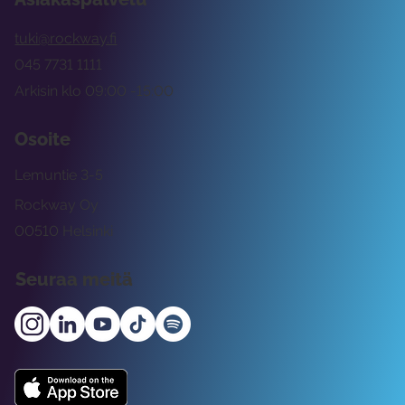
tuki@rockway.fi
045 7731 1111
Arkisin klo 09:00 -15:00
Osoite
Lemuntie 3-5
Rockway Oy
00510 Helsinki
Seuraa meitä