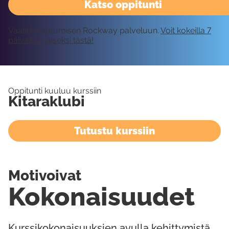
Katso oppitunti
Vaatii kirjautumisen Rockway palveluun.
Voit kokeilla 7
päivää ilmaiseksi tästä!
Oppitunti kuuluu kurssiin
Kitaraklubi
Tutustu kurssiin
Motivoivat
Kokonaisuudet
Kurssikokonaisuuksien avulla kehittymistä