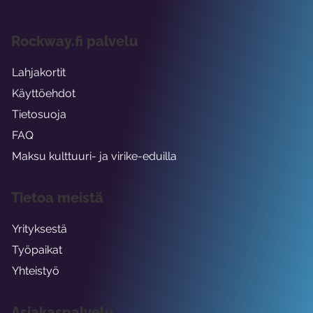
Rockway.fi palvelu
Lahjakortit
Käyttöehdot
Tietosuoja
FAQ
Maksu kulttuuri- ja virike-eduilla
Tietoa meistä
Yrityksestä
Työpaikat
Yhteistyö
Asiakaspalvelu