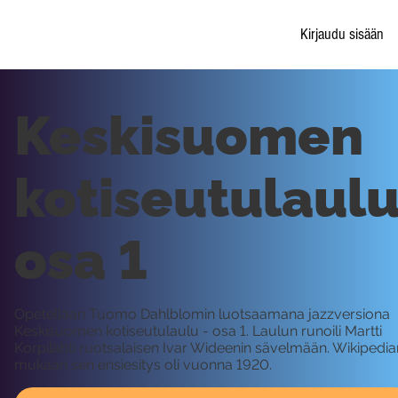
Kirjaudu sisään
Keskisuomen
kotiseutulaulu
osa 1
Opetellaan Tuomo Dahlblomin luotsaamana jazzversiona
Keskisuomen kotiseutulaulu - osa 1. Laulun runoili Martti
Korpilahti ruotsalaisen Ivar Wideenin sävelmään. Wikipedia
mukaan sen ensiesitys oli vuonna 1920.